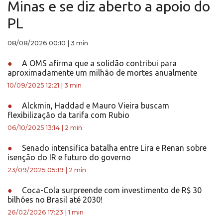
Minas e se diz aberto a apoio do
PL
08/08/2026 00:10
|
3 min
●
A OMS afirma que a solidão contribui para
aproximadamente um milhão de mortes anualmente
10/09/2025 12:21
|
3 min
●
Alckmin, Haddad e Mauro Vieira buscam
flexibilização da tarifa com Rubio
06/10/2025 13:14
|
2 min
●
Senado intensifica batalha entre Lira e Renan sobre
isenção do IR e futuro do governo
23/09/2025 05:19
|
2 min
●
Coca-Cola surpreende com investimento de R$ 30
bilhões no Brasil até 2030!
26/02/2026 17:23
|
1 min