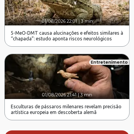
01/08/2026 22:01
|
3 min
5-MeO-DMT causa alucinações e efeitos similares à
“chapada”: estudo aponta riscos neurológicos
Entretenimento
01/08/2026 21:41
|
3 min
Esculturas de pássaros milenares revelam precisão
artística europeia em descoberta alemã