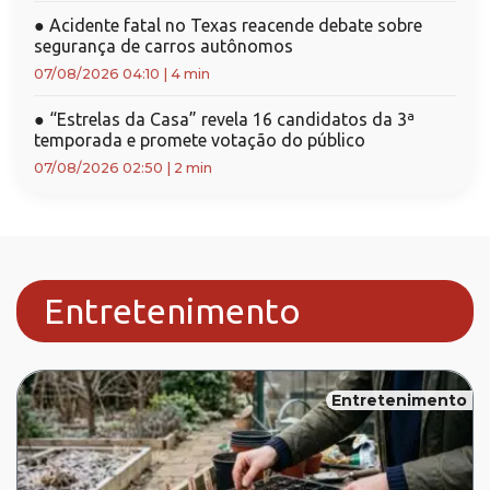
●
Acidente fatal no Texas reacende debate sobre
segurança de carros autônomos
07/08/2026 04:10
|
4 min
●
“Estrelas da Casa” revela 16 candidatos da 3ª
temporada e promete votação do público
07/08/2026 02:50
|
2 min
Entretenimento
Entretenimento