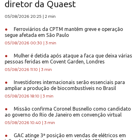
diretor da Quaest
05/08/2026 20:25
|
2 min
●
Ferroviários da CPTM mantêm greve e operação
segue afetada em São Paulo
05/08/2026 00:30
|
3 min
●
Mulher é detida após ataque a faca que deixa várias
pessoas feridas em Covent Garden, Londres
05/08/2026 11:10
|
3 min
●
Investidores internacionais serão essenciais para
ampliar a produção de biocombustíveis no Brasil
05/08/2026 18:10
|
3 min
●
Missão confirma Coronel Busnello como candidato
ao governo do Rio de Janeiro em convenção virtual
05/08/2026 10:40
|
3 min
●
GAC atinge 3ª posição em vendas de elétricos em