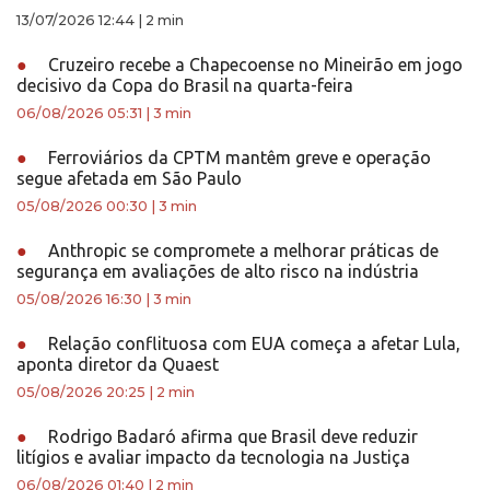
13/07/2026 12:44
|
2 min
●
Cruzeiro recebe a Chapecoense no Mineirão em jogo
decisivo da Copa do Brasil na quarta-feira
06/08/2026 05:31
|
3 min
●
Ferroviários da CPTM mantêm greve e operação
segue afetada em São Paulo
05/08/2026 00:30
|
3 min
●
Anthropic se compromete a melhorar práticas de
segurança em avaliações de alto risco na indústria
05/08/2026 16:30
|
3 min
●
Relação conflituosa com EUA começa a afetar Lula,
aponta diretor da Quaest
05/08/2026 20:25
|
2 min
●
Rodrigo Badaró afirma que Brasil deve reduzir
litígios e avaliar impacto da tecnologia na Justiça
06/08/2026 01:40
|
2 min