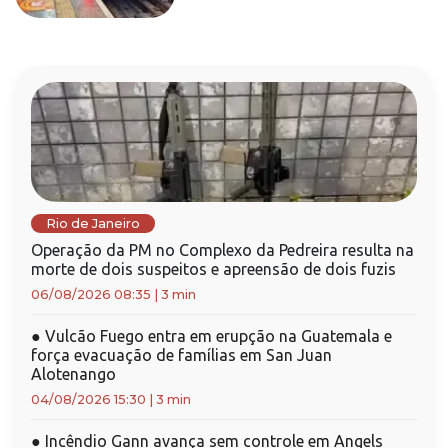
Rio de Janeiro
Operação da PM no Complexo da Pedreira resulta na
morte de dois suspeitos e apreensão de dois fuzis
06/08/2026 08:35
|
3 min
●
Vulcão Fuego entra em erupção na Guatemala e
força evacuação de famílias em San Juan
Alotenango
04/08/2026 15:30
|
3 min
●
Incêndio Gann avança sem controle em Angels