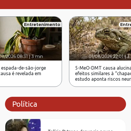
Entretenimento
Entr
08/2026 08:31
|
3 min
01/08/2026 22:01
|
3
 espada-de-são-jorge
5-MeO-DMT causa alucina
ausa é revelada em
efeitos similares à “chapa
estudo aponta riscos neu
Política