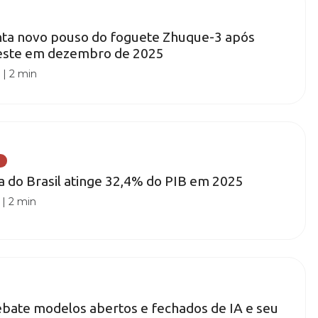
nta novo pouso do foguete Zhuque-3 após
este em dezembro de 2025
0
|
2 min
ia do Brasil atinge 32,4% do PIB em 2025
|
2 min
bate modelos abertos e fechados de IA e seu