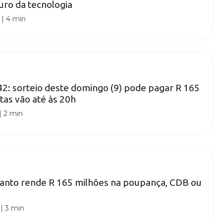
uro da tecnologia
|
4 min
: sorteio deste domingo (9) pode pagar R 165
tas vão até às 20h
|
2 min
anto rende R 165 milhões na poupança, CDB ou
|
3 min