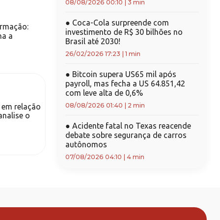
08/08/2026 00:10
|
3 min
●
Coca-Cola surpreende com
ormação:
investimento de R$ 30 bilhões no
na a
Brasil até 2030!
26/02/2026 17:23
|
1 min
●
Bitcoin supera US65 mil após
payroll, mas fecha a US 64.851,42
com leve alta de 0,6%
08/08/2026 01:40
|
2 min
s em relação
analise o
●
Acidente fatal no Texas reacende
debate sobre segurança de carros
autônomos
07/08/2026 04:10
|
4 min