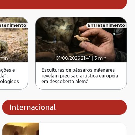
etenimento
Entretenimento
 min
01/08/2026 21:41
|
3 min
ções e
Esculturas de pássaros milenares
da”:
revelam precisão artística europeia
rológicos
em descoberta alemã
Internacional