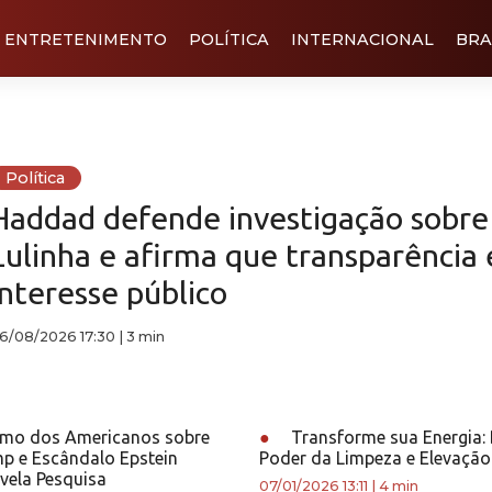
ENTRETENIMENTO
POLÍTICA
INTERNACIONAL
BRA
Política
Haddad defende investigação sobre
Lulinha e afirma que transparência 
interesse público
6/08/2026 17:30
|
3 min
mo dos Americanos sobre
●
Transforme sua Energia:
p e Escândalo Epstein
Poder da Limpeza e Elevação 
vela Pesquisa
07/01/2026 13:11
|
4 min