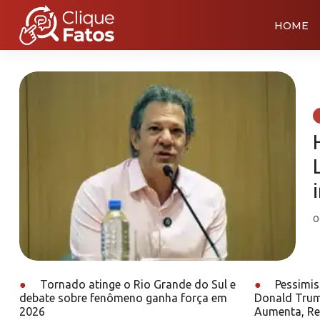
HOME
0
●
Tornado atinge o Rio Grande do Sul e
●
Pessimis
debate sobre fenômeno ganha força em
Donald Trum
2026
Aumenta, Re