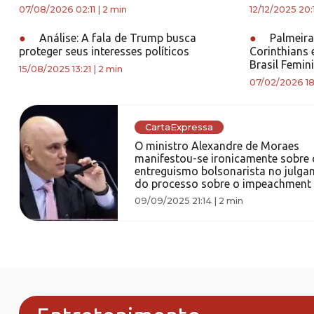
07/08/2026 02:11
|
2 min
12/12/2025 20:
●
Análise: A fala de Trump busca
●
Palmeiras
proteger seus interesses políticos
Corinthians
Brasil Femin
15/08/2025 13:21
|
2 min
07/02/2026 18
CartaExpressa
O ministro Alexandre de Moraes
manifestou-se ironicamente sobre 
entreguismo bolsonarista no julg
do processo sobre o impeachment
09/09/2025 21:14
|
2 min