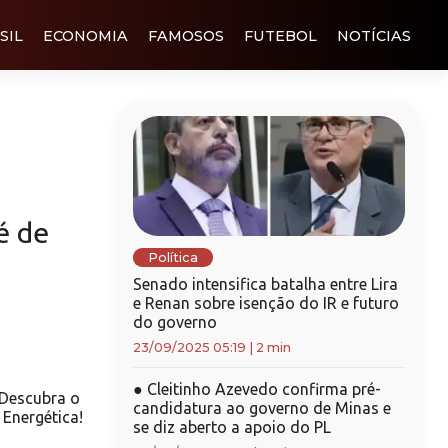
SIL
ECONOMIA
FAMOSOS
FUTEBOL
NOTÍCIAS
é de
Política
Senado intensifica batalha entre Lira
e Renan sobre isenção do IR e futuro
do governo
23/09/2025 05:19
|
2 min
●
Cleitinho Azevedo confirma pré-
 Descubra o
candidatura ao governo de Minas e
Energética!
se diz aberto a apoio do PL