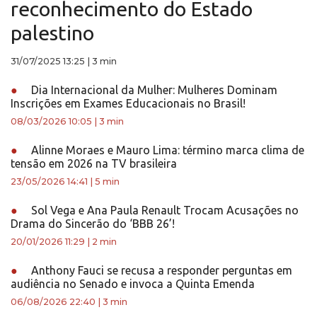
reconhecimento do Estado
palestino
31/07/2025 13:25
|
3 min
●
Dia Internacional da Mulher: Mulheres Dominam
Inscrições em Exames Educacionais no Brasil!
08/03/2026 10:05
|
3 min
●
Alinne Moraes e Mauro Lima: término marca clima de
tensão em 2026 na TV brasileira
23/05/2026 14:41
|
5 min
●
Sol Vega e Ana Paula Renault Trocam Acusações no
Drama do Sincerão do ‘BBB 26’!
20/01/2026 11:29
|
2 min
●
Anthony Fauci se recusa a responder perguntas em
audiência no Senado e invoca a Quinta Emenda
06/08/2026 22:40
|
3 min