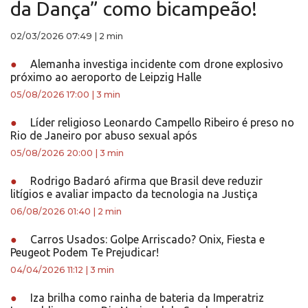
da Dança” como bicampeão!
02/03/2026 07:49
|
2 min
●
Alemanha investiga incidente com drone explosivo
próximo ao aeroporto de Leipzig Halle
05/08/2026 17:00
|
3 min
●
Líder religioso Leonardo Campello Ribeiro é preso no
Rio de Janeiro por abuso sexual após
05/08/2026 20:00
|
3 min
●
Rodrigo Badaró afirma que Brasil deve reduzir
litígios e avaliar impacto da tecnologia na Justiça
06/08/2026 01:40
|
2 min
●
Carros Usados: Golpe Arriscado? Onix, Fiesta e
Peugeot Podem Te Prejudicar!
04/04/2026 11:12
|
3 min
●
Iza brilha como rainha de bateria da Imperatriz