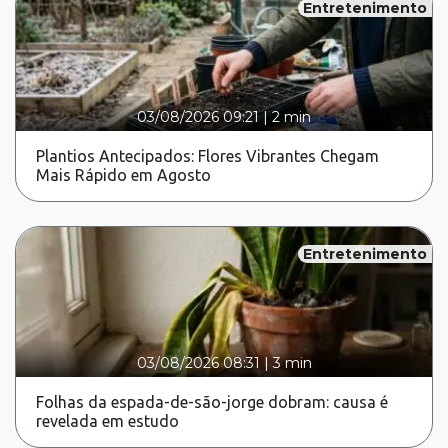
Entretenimento
03/08/2026 09:21
|
2 min
Plantios Antecipados: Flores Vibrantes Chegam
Mais Rápido em Agosto
Entretenimento
03/08/2026 08:31
|
3 min
Folhas da espada-de-são-jorge dobram: causa é
revelada em estudo