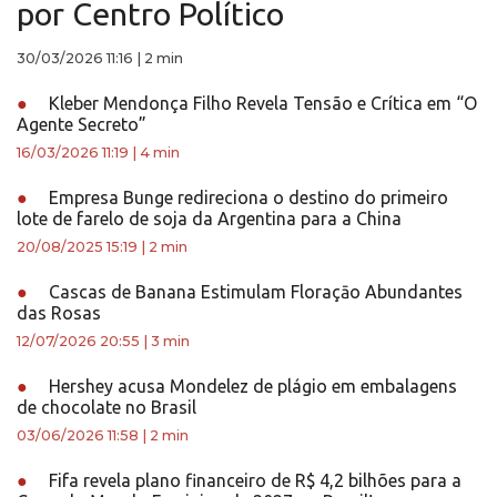
por Centro Político
30/03/2026 11:16
|
2 min
●
Kleber Mendonça Filho Revela Tensão e Crítica em “O
Agente Secreto”
16/03/2026 11:19
|
4 min
●
Empresa Bunge redireciona o destino do primeiro
lote de farelo de soja da Argentina para a China
20/08/2025 15:19
|
2 min
●
Cascas de Banana Estimulam Floraçāo Abundantes
das Rosas
12/07/2026 20:55
|
3 min
●
Hershey acusa Mondelez de plágio em embalagens
de chocolate no Brasil
03/06/2026 11:58
|
2 min
●
Fifa revela plano financeiro de R$ 4,2 bilhões para a