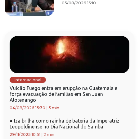
05/08/2026 15:10
Internacional
Vulcão Fuego entra em erupção na Guatemala e
força evacuação de famílias em San Juan
Alotenango
04/08/2026 15:30
|
3 min
●
Iza brilha como rainha de bateria da Imperatriz
Leopoldinense no Dia Nacional do Samba
29/11/2025 10:51
|
2 min