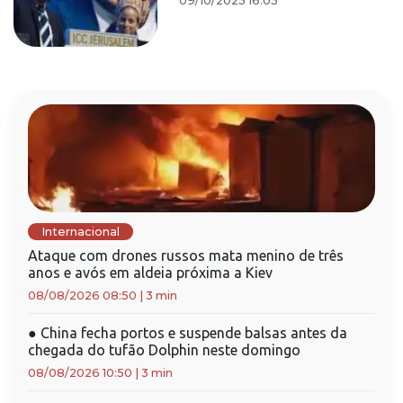
09/10/2025 16:05
Internacional
Ataque com drones russos mata menino de três
anos e avós em aldeia próxima a Kiev
08/08/2026 08:50
|
3 min
●
China fecha portos e suspende balsas antes da
chegada do tufão Dolphin neste domingo
08/08/2026 10:50
|
3 min