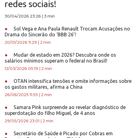
redes sociais!
30/04/2026 23:26
|
3 min
●
Sol Vega e Ana Paula Renault Trocam Acusações no
Drama do Sincerão do ‘BBB 26’!
20/01/2026 11:29
|
2 min
●
Mudar de estado em 2026? Descubra onde os
salários mínimos superam o federal no Brasil!
12/03/2026 05:19
|
2 min
●
OTAN intensifica tensões e omite informações sobre
os gastos militares, afirma a China
26/06/2025 11:55
|
2 min
●
Samara Pink surpreende ao revelar diagnóstico de
superdotação do filho Miguel, de 4 anos
29/05/2026 23:01
|
2 min
●
Secretário de Saúde é Picado por Cobras em