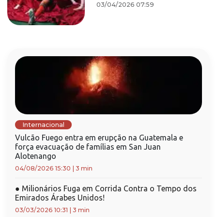
03/04/2026 07:59
Internacional
Vulcão Fuego entra em erupção na Guatemala e
força evacuação de famílias em San Juan
Alotenango
04/08/2026 15:30
|
3 min
●
Milionários Fuga em Corrida Contra o Tempo dos
Emirados Árabes Unidos!
03/03/2026 10:31
|
3 min