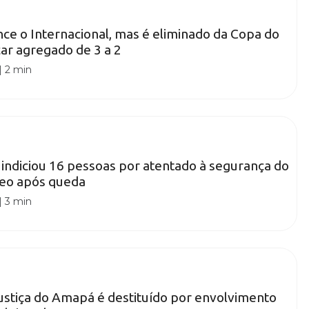
nce o Internacional, mas é eliminado da Copa do
car agregado de 3 a 2
|
2 min
l indiciou 16 pessoas por atentado à segurança do
reo após queda
|
3 min
stiça do Amapá é destituído por envolvimento