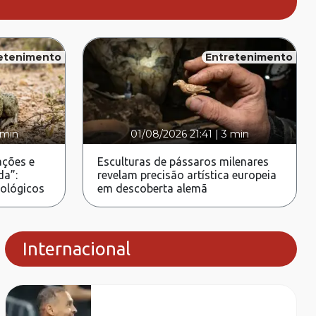
etenimento
Entretenimento
 min
01/08/2026 21:41
|
3 min
ções e
Esculturas de pássaros milenares
da”:
revelam precisão artística europeia
rológicos
em descoberta alemã
Internacional