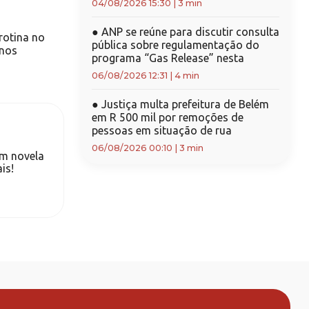
04/08/2026 15:30
|
3 min
●
ANP se reúne para discutir consulta
 rotina no
pública sobre regulamentação do
anos
programa “Gas Release” nesta
06/08/2026 12:31
|
4 min
●
Justiça multa prefeitura de Belém
em R 500 mil por remoções de
pessoas em situação de rua
06/08/2026 00:10
|
3 min
em novela
is!