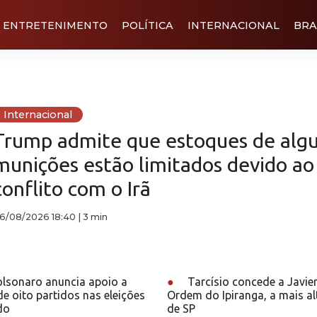
ENTRETENIMENTO
POLÍTICA
INTERNACIONAL
BRA
Internacional
Trump admite que estoques de alg
munições estão limitados devido ao
conflito com o Irã
6/08/2026 18:40
|
3 min
olsonaro anuncia apoio a
●
Tarcísio concede a Javier
e oito partidos nas eleições
Ordem do Ipiranga, a mais al
do
de SP