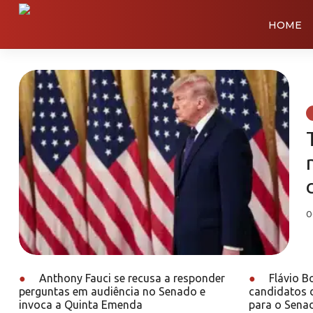
HOME
0
●
Anthony Fauci se recusa a responder
●
Flávio B
perguntas em audiência no Senado e
candidatos d
invoca a Quinta Emenda
para o Sena