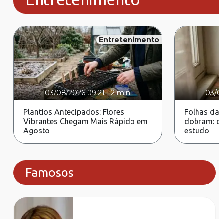
Entretenimento
03/08/2026 09:21
|
2 min
03/
Plantios Antecipados: Flores
Folhas da
Vibrantes Chegam Mais Rápido em
dobram: c
Agosto
estudo
Famosos