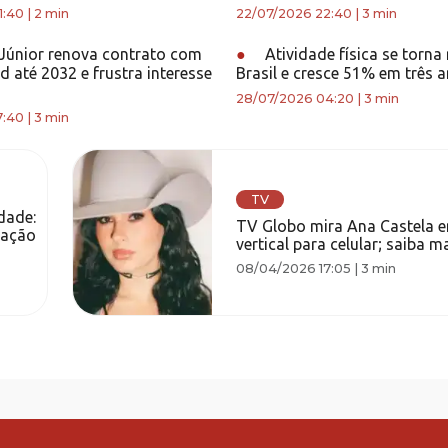
1:40
|
2 min
22/07/2026 22:40
|
3 min
 Júnior renova contrato com
●
Atividade física se torna
d até 2032 e frustra interesse
Brasil e cresce 51% em três 
28/07/2026 04:20
|
3 min
7:40
|
3 min
TV
dade:
TV Globo mira Ana Castela 
lação
vertical para celular; saiba ma
08/04/2026 17:05
|
3 min