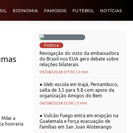
SIL
ECONOMIA
FAMOSOS
FUTEBOL
NOTÍCIAS
Política
Revogação do visto da embaixadora
umas
do Brasil nos EUA gera debate sobre
relações bilaterais
05/08/2026 07:30
|
2 min
●
Ideb: escola em Inajá, Pernambuco,
salta de 3,5 para 9,8 com apoio da
organização Amigos do Bem
06/08/2026 12:56
|
3 min
●
Vulcão Fuego entra em erupção na
 Milei a
Guatemala e força evacuação de
ta honraria
famílias em San Juan Alotenango