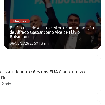
Eleições
PL já previa desgaste eleitoral com nomeação
de Alfredo Gaspar como vice de Flávio
Bolsonaro
06/08/2026 23:50
|
3 min
Escassez de munições nos EUA é anterior ao
Irã
|
2 min