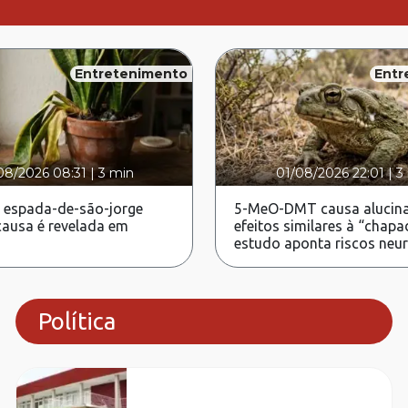
Entretenimento
Entr
08/2026 08:31
|
3 min
01/08/2026 22:01
|
3
 espada-de-são-jorge
5-MeO-DMT causa alucina
ausa é revelada em
efeitos similares à “chapa
estudo aponta riscos neu
Política