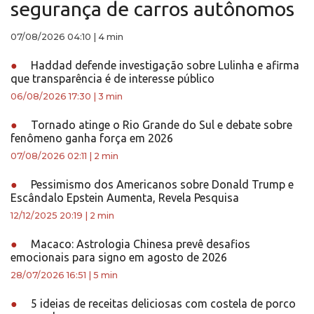
segurança de carros autônomos
07/08/2026 04:10
|
4 min
●
Haddad defende investigação sobre Lulinha e afirma
que transparência é de interesse público
06/08/2026 17:30
|
3 min
●
Tornado atinge o Rio Grande do Sul e debate sobre
fenômeno ganha força em 2026
07/08/2026 02:11
|
2 min
●
Pessimismo dos Americanos sobre Donald Trump e
Escândalo Epstein Aumenta, Revela Pesquisa
12/12/2025 20:19
|
2 min
●
Macaco: Astrologia Chinesa prevê desafios
emocionais para signo em agosto de 2026
28/07/2026 16:51
|
5 min
●
5 ideias de receitas deliciosas com costela de porco