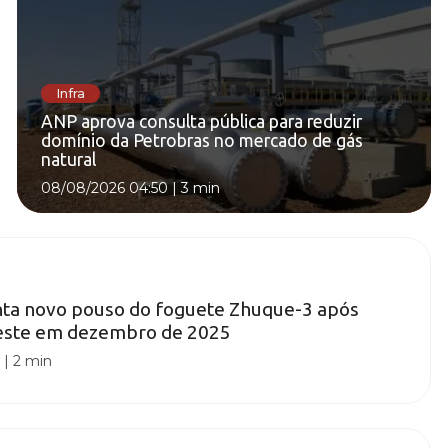
Infra
ANP aprova consulta pública para reduzir
domínio da Petrobras no mercado de gás
natural
08/08/2026 04:50
|
3 min
nta novo pouso do foguete Zhuque-3 após
este em dezembro de 2025
0
|
2 min