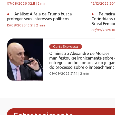
07/08/2026 02:11
|
2 min
12/12/2025 20:
●
Análise: A fala de Trump busca
●
Palmeiras
proteger seus interesses políticos
Corinthians
Brasil Femin
15/08/2025 13:21
|
2 min
07/02/2026 18
CartaExpressa
O ministro Alexandre de Moraes
manifestou-se ironicamente sobre 
entreguismo bolsonarista no julg
do processo sobre o impeachment
09/09/2025 21:14
|
2 min