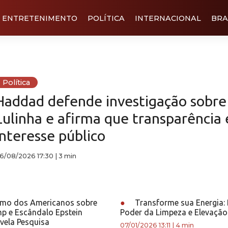
ENTRETENIMENTO
POLÍTICA
INTERNACIONAL
BRA
Política
Haddad defende investigação sobre
Lulinha e afirma que transparência 
interesse público
6/08/2026 17:30
|
3 min
mo dos Americanos sobre
●
Transforme sua Energia:
p e Escândalo Epstein
Poder da Limpeza e Elevação 
vela Pesquisa
07/01/2026 13:11
|
4 min