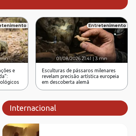
etenimento
Entretenimento
 min
01/08/2026 21:41
|
3 min
ções e
Esculturas de pássaros milenares
da”:
revelam precisão artística europeia
rológicos
em descoberta alemã
Internacional