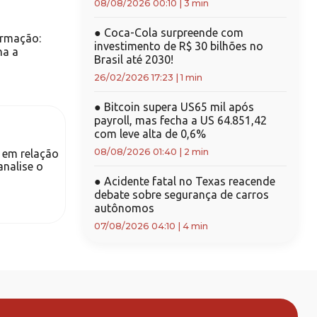
08/08/2026 00:10
|
3 min
●
Coca-Cola surpreende com
ormação:
investimento de R$ 30 bilhões no
na a
Brasil até 2030!
26/02/2026 17:23
|
1 min
●
Bitcoin supera US65 mil após
payroll, mas fecha a US 64.851,42
com leve alta de 0,6%
08/08/2026 01:40
|
2 min
s em relação
analise o
●
Acidente fatal no Texas reacende
debate sobre segurança de carros
autônomos
07/08/2026 04:10
|
4 min