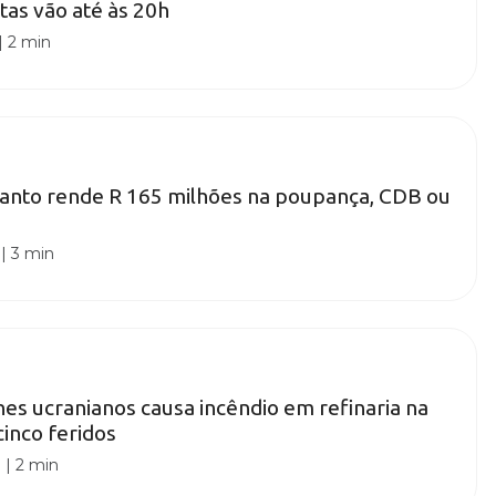
tas vão até às 20h
|
2 min
anto rende R 165 milhões na poupança, CDB ou
|
3 min
es ucranianos causa incêndio em refinaria na
cinco feridos
0
|
2 min