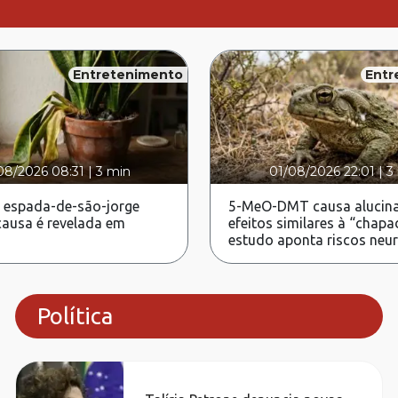
Entretenimento
Entr
08/2026 08:31
|
3 min
01/08/2026 22:01
|
3
 espada-de-são-jorge
5-MeO-DMT causa alucina
ausa é revelada em
efeitos similares à “chapa
estudo aponta riscos neu
Política