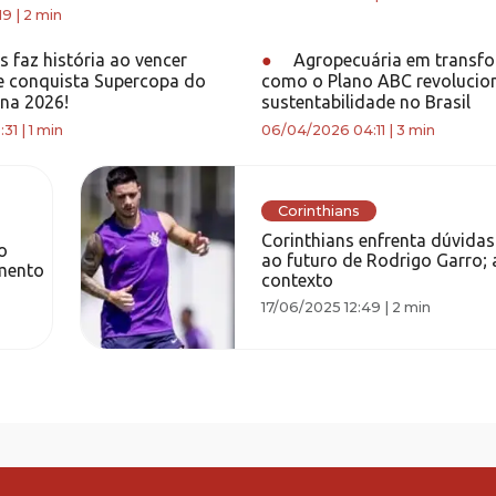
19
|
2 min
 faz história ao vencer
●
Agropecuária em transf
 e conquista Supercopa do
como o Plano ABC revolucio
ina 2026!
sustentabilidade no Brasil
:31
|
1 min
06/04/2026 04:11
|
3 min
Corinthians
Corinthians enfrenta dúvida
o
ao futuro de Rodrigo Garro; 
amento
contexto
17/06/2025 12:49
|
2 min