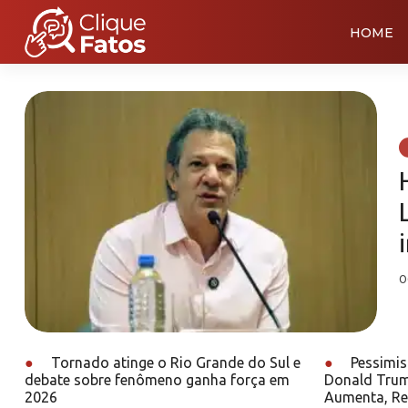
HOME
0
●
Tornado atinge o Rio Grande do Sul e
●
Pessimis
debate sobre fenômeno ganha força em
Donald Trum
2026
Aumenta, Re