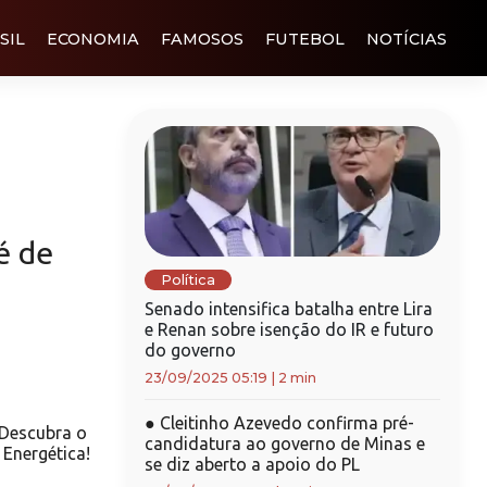
SIL
ECONOMIA
FAMOSOS
FUTEBOL
NOTÍCIAS
é de
Política
Senado intensifica batalha entre Lira
e Renan sobre isenção do IR e futuro
do governo
23/09/2025 05:19
|
2 min
●
Cleitinho Azevedo confirma pré-
 Descubra o
candidatura ao governo de Minas e
Energética!
se diz aberto a apoio do PL