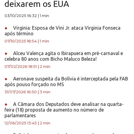
deixarem os EUA
03/10/2025 16:32
|
1 min
●
Virginia: Esposa de Vini Jr. ataca Virginia Fonseca
após término
07/10/2025 18:54
|
1 min
●
Alceu Valença agita o Ibirapuera em pré-carnaval e
celebra 80 anos com Bicho Maluco Beleza!
07/02/2026 18:51
|
2 min
●
Aeronave suspeita da Bolívia é interceptada pela FAB
após pouso forçado no MS
31/07/2026 16:50
|
3 min
●
A Câmara dos Deputados deve analisar na quarta-
feira (18) proposta de aumento no número de
parlamentares
12/06/2025 13:45
|
2 min