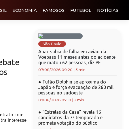
SIL
ECONOMIA
FAMOSOS
FUTEBOL
NOTÍCIAS
São Paulo
Anac sabia de falha em avião da
Voepass 11 meses antes do acidente
debate
que matou 62 pessoas, diz PF
os
07/08/2026 09:20
|
3 min
●
Tufão Dolphin se aproxima do
Japão e força evacuação de 260 mil
pessoas no sudoeste
07/08/2026 07:10
|
2 min
●
“Estrelas da Casa” revela 16
ontrato com
candidatos da 3ª temporada e
tra interesse
promete votação do público