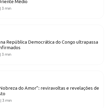
Oriente Médio
|
3 min
 na República Democrática do Congo ultrapassa
onfirmados
|
3 min
obreza do Amor”: reviravoltas e revelações de
sto
|
3 min