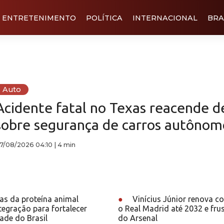
ENTRETENIMENTO
POLÍTICA
INTERNACIONAL
BRA
Auto
Acidente fatal no Texas reacende 
sobre segurança de carros autônom
7/08/2026 04:10
|
4 min
as da proteína animal
●
Vinícius Júnior renova c
egração para fortalecer
o Real Madrid até 2032 e frus
ade do Brasil
do Arsenal