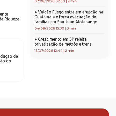
07/08/2026 02:50
|
2 min
●
Vulcão Fuego entra em erupção na
dente
Guatemala e força evacuação de
de Riqueza!
famílias em San Juan Alotenango
04/08/2026 15:30
|
3 min
●
Crescimento em SP rejeita
privatização de metrôs e trens
13/07/2026 12:44
|
2 min
rodução de
oto do