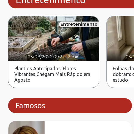
Entretenimento
03/08/2026 09:21
|
2 min
03/
Plantios Antecipados: Flores
Folhas da
Vibrantes Chegam Mais Rápido em
dobram: c
Agosto
estudo
Famosos