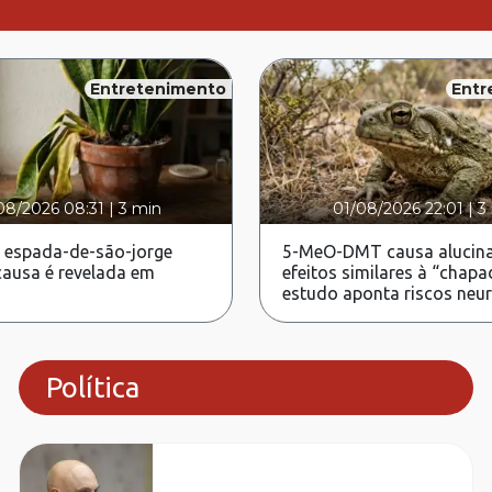
Entretenimento
Entr
08/2026 08:31
|
3 min
01/08/2026 22:01
|
3
 espada-de-são-jorge
5-MeO-DMT causa alucina
ausa é revelada em
efeitos similares à “chapa
estudo aponta riscos neu
Política