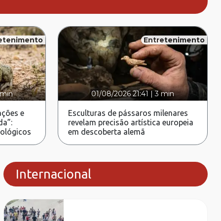
etenimento
Entretenimento
 min
01/08/2026 21:41
|
3 min
ções e
Esculturas de pássaros milenares
da”:
revelam precisão artística europeia
rológicos
em descoberta alemã
Internacional