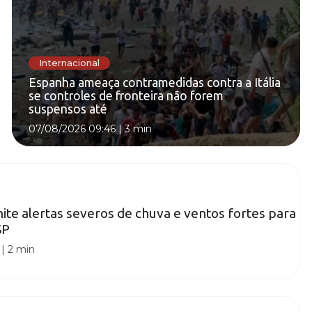
Internacional
Espanha ameaça contramedidas contra a Itália
se controles de fronteira não forem
suspensos até
07/08/2026 09:46
|
3 min
mite alertas severos de chuva e ventos fortes para
SP
|
2 min