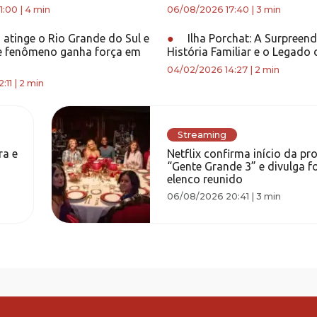
1:00
|
4 min
06/08/2026 17:40
|
3 min
atinge o Rio Grande do Sul e
●
Ilha Porchat: A Surpreen
e fenômeno ganha força em
História Familiar e o Legado 
04/02/2026 14:27
|
2 min
:11
|
2 min
Streaming
ra e
Netflix confirma início da p
“Gente Grande 3” e divulga f
elenco reunido
06/08/2026 20:41
|
3 min