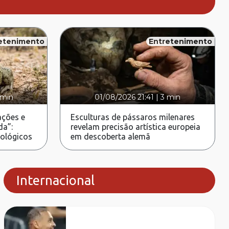
etenimento
Entretenimento
 min
01/08/2026 21:41
|
3 min
ções e
Esculturas de pássaros milenares
da”:
revelam precisão artística europeia
rológicos
em descoberta alemã
Internacional