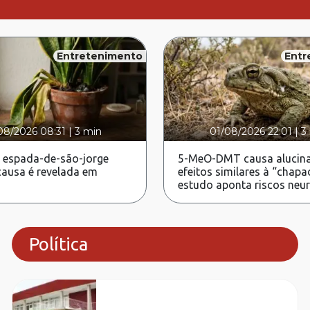
Entretenimento
Entr
08/2026 08:31
|
3 min
01/08/2026 22:01
|
3
 espada-de-são-jorge
5-MeO-DMT causa alucina
ausa é revelada em
efeitos similares à “chapa
estudo aponta riscos neu
Política