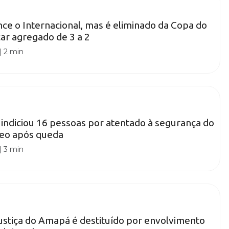
nce o Internacional, mas é eliminado da Copa do
car agregado de 3 a 2
|
2 min
l indiciou 16 pessoas por atentado à segurança do
reo após queda
|
3 min
stiça do Amapá é destituído por envolvimento