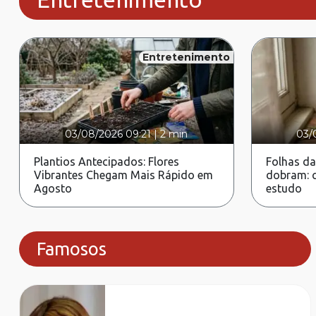
Entretenimento
03/08/2026 09:21
|
2 min
03/
Plantios Antecipados: Flores
Folhas da
Vibrantes Chegam Mais Rápido em
dobram: c
Agosto
estudo
Famosos