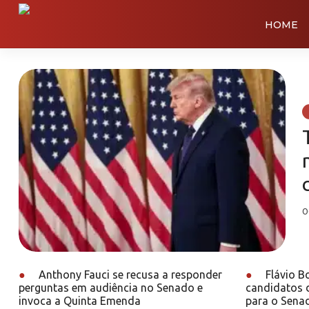
HOME
0
●
Anthony Fauci se recusa a responder
●
Flávio B
perguntas em audiência no Senado e
candidatos d
invoca a Quinta Emenda
para o Sena