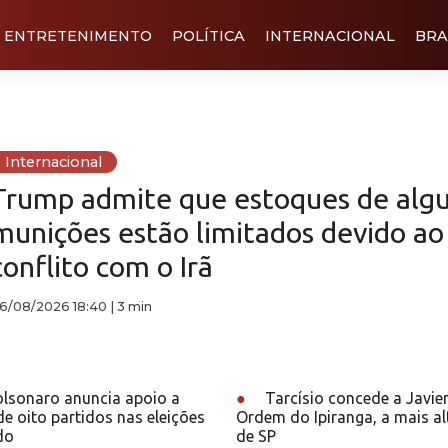
ENTRETENIMENTO
POLÍTICA
INTERNACIONAL
BRA
Internacional
Trump admite que estoques de alg
munições estão limitados devido ao
conflito com o Irã
6/08/2026 18:40
|
3 min
olsonaro anuncia apoio a
●
Tarcísio concede a Javier
e oito partidos nas eleições
Ordem do Ipiranga, a mais al
do
de SP