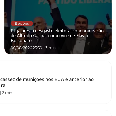
Eleições
PL já previa desgaste eleitoral com nomeação
de Alfredo Gaspar como vice de Flávio
Bolsonaro
06/08/2026 23:50
|
3 min
Escassez de munições nos EUA é anterior ao
Irã
|
2 min