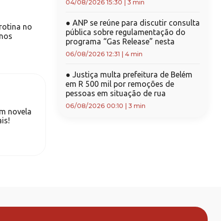
04/08/2026 15:30
|
3 min
●
ANP se reúne para discutir consulta
 rotina no
pública sobre regulamentação do
anos
programa “Gas Release” nesta
06/08/2026 12:31
|
4 min
●
Justiça multa prefeitura de Belém
em R 500 mil por remoções de
pessoas em situação de rua
06/08/2026 00:10
|
3 min
em novela
is!