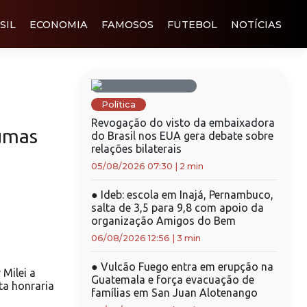
SIL
ECONOMIA
FAMOSOS
FUTEBOL
NOTÍCIAS
Política
Revogação do visto da embaixadora
umas
do Brasil nos EUA gera debate sobre
relações bilaterais
05/08/2026 07:30
|
2 min
●
Ideb: escola em Inajá, Pernambuco,
salta de 3,5 para 9,8 com apoio da
organização Amigos do Bem
06/08/2026 12:56
|
3 min
●
Vulcão Fuego entra em erupção na
 Milei a
Guatemala e força evacuação de
ta honraria
famílias em San Juan Alotenango