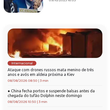
09/10/2025 16:05
Internacional
Ataque com drones russos mata menino de três
anos e avós em aldeia próxima a Kiev
08/08/2026 08:50
|
3 min
●
China fecha portos e suspende balsas antes da
chegada do tufão Dolphin neste domingo
08/08/2026 10:50
|
3 min