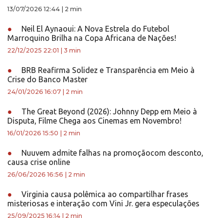
13/07/2026 12:44
|
2 min
●
Neil El Aynaoui: A Nova Estrela do Futebol
Marroquino Brilha na Copa Africana de Nações!
22/12/2025 22:01
|
3 min
●
BRB Reafirma Solidez e Transparência em Meio à
Crise do Banco Master
24/01/2026 16:07
|
2 min
●
The Great Beyond (2026): Johnny Depp em Meio à
Disputa, Filme Chega aos Cinemas em Novembro!
16/01/2026 15:50
|
2 min
●
Nuuvem admite falhas na promoçãocom desconto,
causa crise online
26/06/2026 16:56
|
2 min
●
Virginia causa polêmica ao compartilhar frases
misteriosas e interação com Vini Jr. gera especulações
25/09/2025 16:14
|
2 min