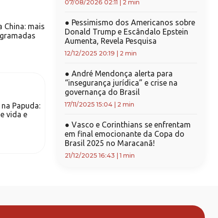
07/08/2026 02:11
|
2 min
●
Pessimismo dos Americanos sobre
 China: mais
Donald Trump e Escândalo Epstein
rogramadas
Aumenta, Revela Pesquisa
12/12/2025 20:19
|
2 min
●
André Mendonça alerta para
“insegurança jurídica” e crise na
governança do Brasil
17/11/2025 15:04
|
2 min
o na Papuda:
e vida e
●
Vasco e Corinthians se enfrentam
em final emocionante da Copa do
Brasil 2025 no Maracanã!
21/12/2025 16:43
|
1 min