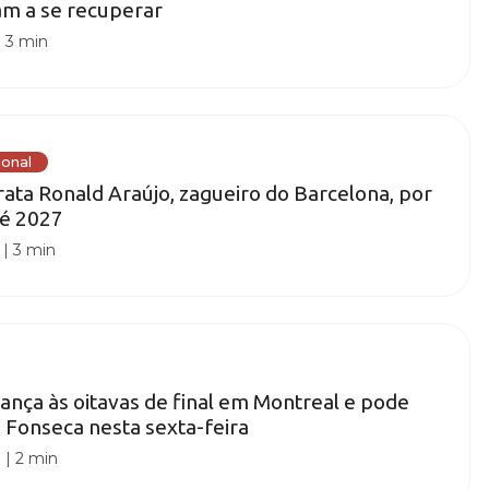
m a se recuperar
|
3 min
ional
rata Ronald Araújo, zagueiro do Barcelona, por
é 2027
|
3 min
ança às oitavas de final em Montreal e pode
 Fonseca nesta sexta-feira
0
|
2 min