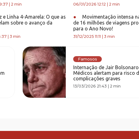
9:37
|
2 min
06/01/2026 12:12
|
2 min
z e Linha 4-Amarela: O que as
●
Movimentação intensa na
elam sobre o avanço da
de 16 milhões de viagens p
para o Ano Novo!
:37
|
3 min
31/12/2025 11:11
|
3 min
Famosos
Internação de Jair Bolsonar
em
Médicos alertam para risco d
complicações graves
13/03/2026 21:43
|
2 min