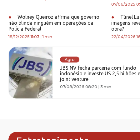
07/06/2025 0
●
Wolney Queiroz afirma que governo
●
Túnel Lu
não blinda ninguém em operações da
imagens rev
Polícia Federal
obra?
18/12/2025 11:03
|
1 min
22/04/2026 16
Agro
JBS NV fecha parceria com fundo
indonésio e investe US 2,5 bilhões 
joint venture
07/08/2026 08:20
|
3 min