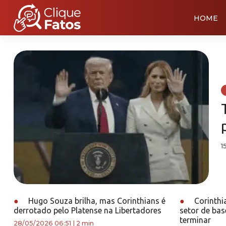
HOME
1
●
Hugo Souza brilha, mas Corinthians é
●
Corinthi
derrotado pelo Platense na Libertadores
setor de bas
terminar
28/05/2026 06:51
|
2 min