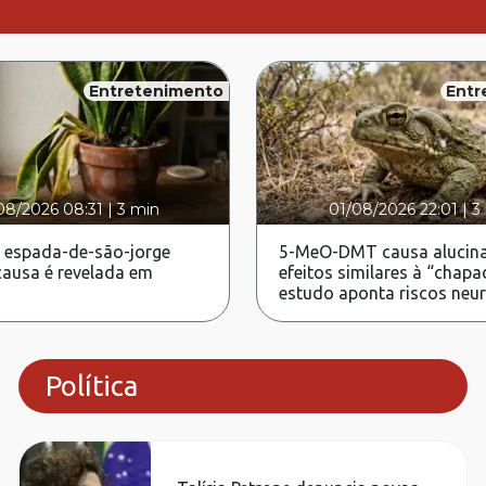
Entretenimento
Entr
08/2026 08:31
|
3 min
01/08/2026 22:01
|
3
 espada-de-são-jorge
5-MeO-DMT causa alucina
ausa é revelada em
efeitos similares à “chapa
estudo aponta riscos neu
Política