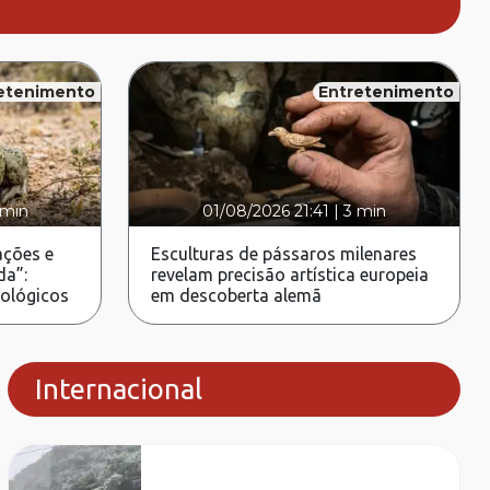
etenimento
Entretenimento
 min
01/08/2026 21:41
|
3 min
ções e
Esculturas de pássaros milenares
da”:
revelam precisão artística europeia
rológicos
em descoberta alemã
Internacional