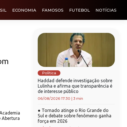
SIL
ECONOMIA
FAMOSOS
FUTEBOL
NOTÍCIAS
com
Política
Haddad defende investigação sobre
Lulinha e afirma que transparência é
de interesse público
06/08/2026 17:30
|
3 min
●
Tornado atinge o Rio Grande do
o Academia
Sul e debate sobre fenômeno ganha
e Abertura
força em 2026