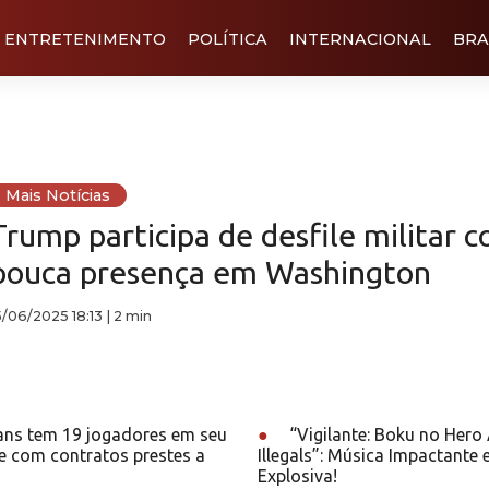
ENTRETENIMENTO
POLÍTICA
INTERNACIONAL
BRA
Mais Notícias
Trump participa de desfile militar 
pouca presença em Washington
5/06/2025 18:13
|
2 min
ans tem 19 jogadores em seu
●
“Vigilante: Boku no Her
e com contratos prestes a
Illegals”: Música Impactante 
Explosiva!