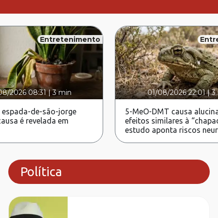
Entretenimento
Entr
08/2026 08:31
|
3 min
01/08/2026 22:01
|
3
 espada-de-são-jorge
5-MeO-DMT causa alucina
ausa é revelada em
efeitos similares à “chapa
estudo aponta riscos neu
Política