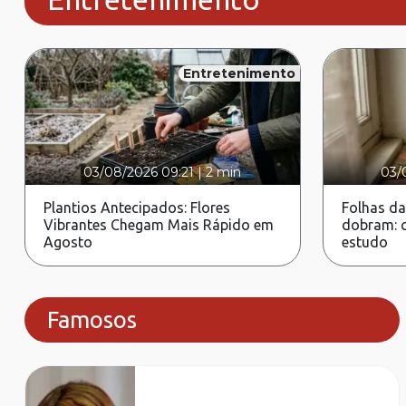
Entretenimento
03/08/2026 09:21
|
2 min
03/
Plantios Antecipados: Flores
Folhas da
Vibrantes Chegam Mais Rápido em
dobram: c
Agosto
estudo
Famosos