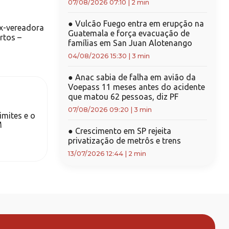
07/08/2026 07:10
|
2 min
●
Vulcão Fuego entra em erupção na
x-vereadora
Guatemala e força evacuação de
rtos –
famílias em San Juan Alotenango
04/08/2026 15:30
|
3 min
●
Anac sabia de falha em avião da
Voepass 11 meses antes do acidente
que matou 62 pessoas, diz PF
07/08/2026 09:20
|
3 min
imites e o
M
●
Crescimento em SP rejeita
privatização de metrôs e trens
13/07/2026 12:44
|
2 min