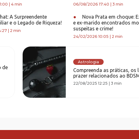
1:00
|
4 min
06/08/2026 17:40
|
3 min
chat: A Surpreendente
●
Nova Prata em choque: E
iliar e o Legado de Riqueza!
e ex-marido encontrados mo
suspeitas e crime!
4:27
|
2 min
24/02/2026 10:05
|
2 min
Astrologia
o de
Compreenda as práticas, os l
prazer relacionados ao BDS
22/08/2025 12:25
|
3 min