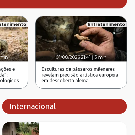
etenimento
Entretenimento
 min
01/08/2026 21:41
|
3 min
ções e
Esculturas de pássaros milenares
da”:
revelam precisão artística europeia
rológicos
em descoberta alemã
Internacional