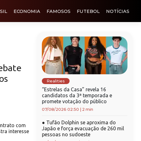
SIL
ECONOMIA
FAMOSOS
FUTEBOL
NOTÍCIAS
debate
os
Realities
“Estrelas da Casa” revela 16
candidatos da 3ª temporada e
promete votação do público
07/08/2026 02:50
|
2 min
●
Tufão Dolphin se aproxima do
ontrato com
Japão e força evacuação de 260 mil
tra interesse
pessoas no sudoeste