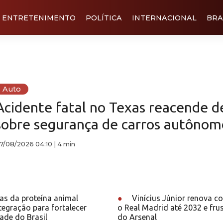
ENTRETENIMENTO
POLÍTICA
INTERNACIONAL
BRA
Auto
Acidente fatal no Texas reacende 
sobre segurança de carros autônom
7/08/2026 04:10
|
4 min
as da proteína animal
●
Vinícius Júnior renova c
egração para fortalecer
o Real Madrid até 2032 e frus
ade do Brasil
do Arsenal