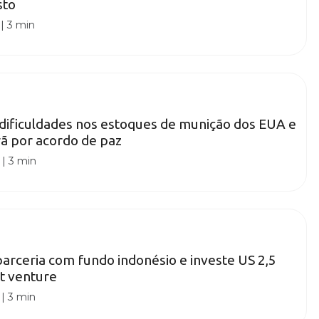
sto
|
3 min
dificuldades nos estoques de munição dos EUA e
ã por acordo de paz
|
3 min
arceria com fundo indonésio e investe US 2,5
nt venture
|
3 min