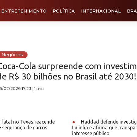
ENTRETENIMENTO
POLÍTICA
INTERNACIONAL
BRA
Negócios
Coca-Cola surpreende com investi
de R$ 30 bilhões no Brasil até 2030!
6/02/2026 17:23
|
1 min
 fatal no Texas reacende
●
Haddad defende investig
e segurança de carros
Lulinha e afirma que transpar
interesse público