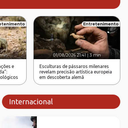
etenimento
Entretenimento
 min
01/08/2026 21:41
|
3 min
ções e
Esculturas de pássaros milenares
da”:
revelam precisão artística europeia
rológicos
em descoberta alemã
Internacional