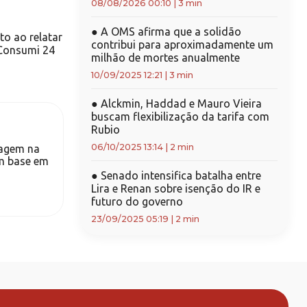
08/08/2026 00:10
|
3 min
●
A OMS afirma que a solidão
o ao relatar
contribui para aproximadamente um
“Consumi 24
milhão de mortes anualmente
10/09/2025 12:21
|
3 min
●
Alckmin, Haddad e Mauro Vieira
buscam flexibilização da tarifa com
Rubio
06/10/2025 13:14
|
2 min
tagem na
om base em
●
Senado intensifica batalha entre
Lira e Renan sobre isenção do IR e
futuro do governo
23/09/2025 05:19
|
2 min