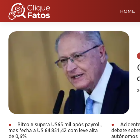
HOME
2
●
Bitcoin supera US65 mil após payroll,
●
Acidente
mas fecha a US 64.851,42 com leve alta
debate sobr
de 0,6%
autônomos