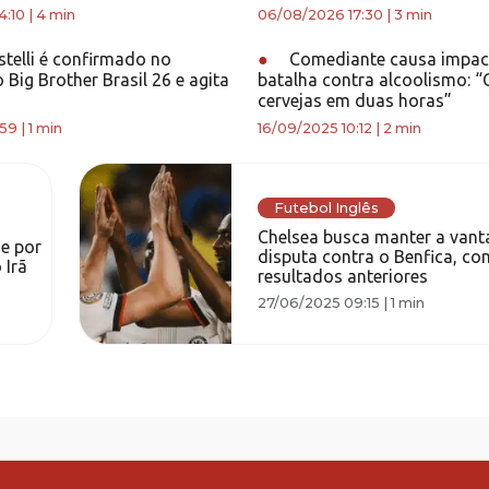
4:10
|
4 min
06/08/2026 17:30
|
3 min
telli é confirmado no
●
Comediante causa impact
Big Brother Brasil 26 e agita
batalha contra alcoolismo: 
cervejas em duas horas”
:59
|
1 min
16/09/2025 10:12
|
2 min
Futebol Inglês
Chelsea busca manter a van
ne por
disputa contra o Benfica, c
 Irã
resultados anteriores
27/06/2025 09:15
|
1 min