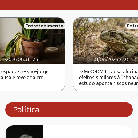
Entretenimento
Entr
08/2026 08:31
|
3 min
01/08/2026 22:01
|
3
 espada-de-são-jorge
5-MeO-DMT causa alucina
ausa é revelada em
efeitos similares à “chapa
estudo aponta riscos neu
Política