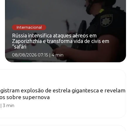
Internacional
Rússia intensifica ataques aéreos em
Zaporizhzhia e transforma vida de civis em
“safári
08/08/2026 07:15
|
4 min
istram explosão de estrela gigantesca e revelam
tos sobre supernova
|
3 min