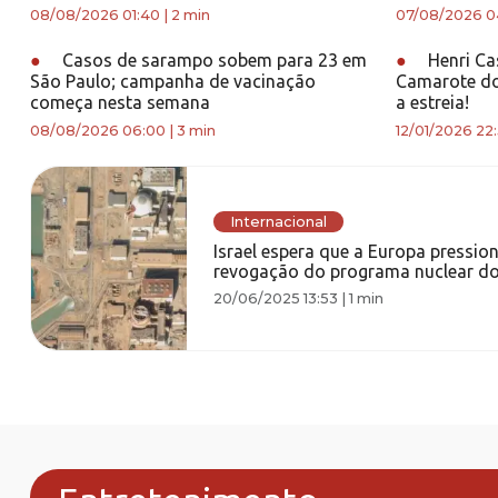
08/08/2026 01:40
|
2 min
07/08/2026 0
●
Casos de sarampo sobem para 23 em
●
Henri Cas
São Paulo; campanha de vacinação
Camarote do 
começa nesta semana
a estreia!
08/08/2026 06:00
|
3 min
12/01/2026 22
Internacional
Israel espera que a Europa pressio
revogação do programa nuclear do
20/06/2025 13:53
|
1 min