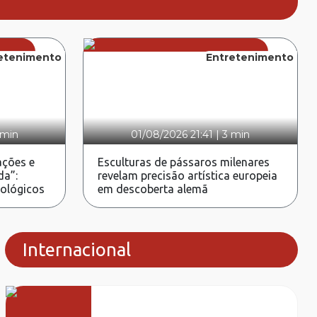
etenimento
Entretenimento
 min
01/08/2026 21:41
|
3 min
ções e
Esculturas de pássaros milenares
da”:
revelam precisão artística europeia
rológicos
em descoberta alemã
Internacional