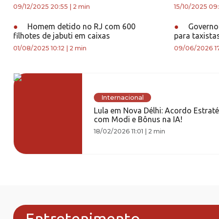
09/12/2025 20:55
|
2 min
15/10/2025 09
●
Homem detido no RJ com 600
●
Governo 
filhotes de jabuti em caixas
para taxista
01/08/2025 10:12
|
2 min
09/06/2026 1
Internacional
Lula em Nova Délhi: Acordo Estrat
com Modi e Bônus na IA!
18/02/2026 11:01
|
2 min
Entretenimento