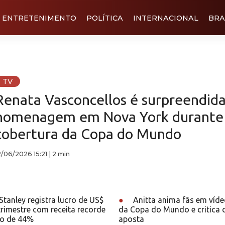
ENTRETENIMENTO
POLÍTICA
INTERNACIONAL
BRA
TV
Renata Vasconcellos é surpreendid
homenagem em Nova York durante
cobertura da Copa do Mundo
2/06/2026 15:21
|
2 min
tanley registra lucro de US$
●
Anitta anima fãs em víd
 trimestre com receita recorde
da Copa do Mundo e critica 
to de 44%
aposta