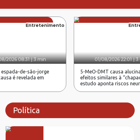
Entretenimento
Entr
08/2026 08:31
|
3 min
01/08/2026 22:01
|
3
 espada-de-são-jorge
5-MeO-DMT causa alucina
ausa é revelada em
efeitos similares à “chapa
estudo aponta riscos neu
Política