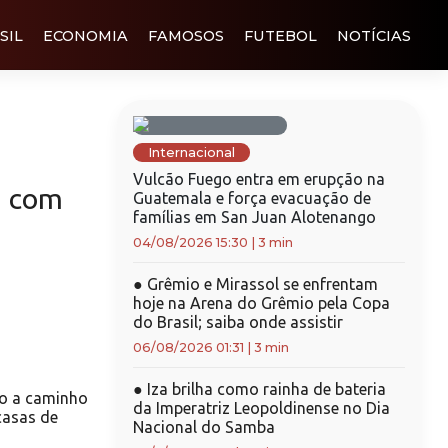
SIL
ECONOMIA
FAMOSOS
FUTEBOL
NOTÍCIAS
Internacional
Vulcão Fuego entra em erupção na
a com
Guatemala e força evacuação de
famílias em San Juan Alotenango
04/08/2026 15:30
|
3 min
●
Grêmio e Mirassol se enfrentam
hoje na Arena do Grêmio pela Copa
do Brasil; saiba onde assistir
06/08/2026 01:31
|
3 min
●
Iza brilha como rainha de bateria
eo a caminho
da Imperatriz Leopoldinense no Dia
casas de
Nacional do Samba