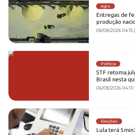
Agro
Entregas de fe
produção naci
06/08/2026 04:15
Política
STF retoma jul
Brasil nesta qu
06/08/2026 04:10
Eleições
Lula terá 5min