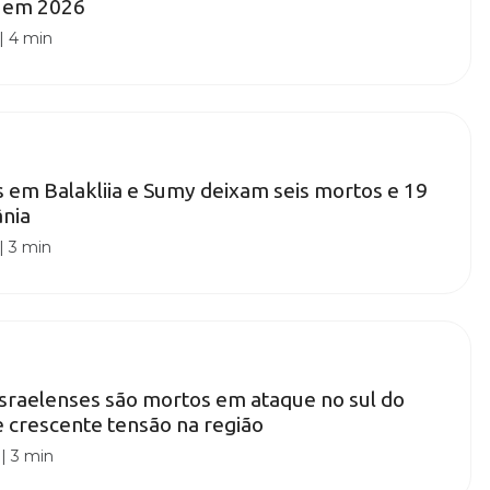
V em 2026
|
4 min
 em Balakliia e Sumy deixam seis mortos e 19
ânia
|
3 min
israelenses são mortos em ataque no sul do
 crescente tensão na região
|
3 min