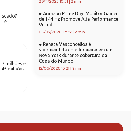
29/11/2025 10:51
|
2 min
●
Amazon Prime Day: Monitor Gamer
riscado?
de 144 Hz Promove Alta Performance
m Te
Visual
06/07/2026 17:27
|
2 min
●
Renata Vasconcellos é
surpreendida com homenagem em
Nova York durante cobertura da
Copa do Mundo
5,3 milhões e
a 45 milhões
12/06/2026 15:21
|
2 min