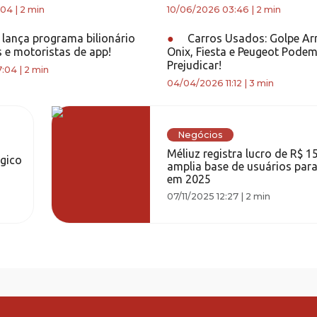
:04
|
2 min
10/06/2026 03:46
|
2 min
lança programa bilionário
●
Carros Usados: Golpe Ar
s e motoristas de app!
Onix, Fiesta e Peugeot Pode
Prejudicar!
7:04
|
2 min
04/04/2026 11:12
|
3 min
Negócios
Méliuz registra lucro de R$ 1
égico
amplia base de usuários par
em 2025
07/11/2025 12:27
|
2 min