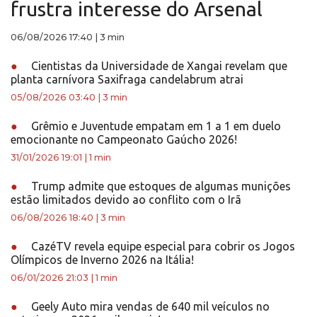
frustra interesse do Arsenal
06/08/2026 17:40
|
3 min
●
Cientistas da Universidade de Xangai revelam que
planta carnívora Saxifraga candelabrum atrai
05/08/2026 03:40
|
3 min
●
Grêmio e Juventude empatam em 1 a 1 em duelo
emocionante no Campeonato Gaúcho 2026!
31/01/2026 19:01
|
1 min
●
Trump admite que estoques de algumas munições
estão limitados devido ao conflito com o Irã
06/08/2026 18:40
|
3 min
●
CazéTV revela equipe especial para cobrir os Jogos
Olímpicos de Inverno 2026 na Itália!
06/01/2026 21:03
|
1 min
●
Geely Auto mira vendas de 640 mil veículos no