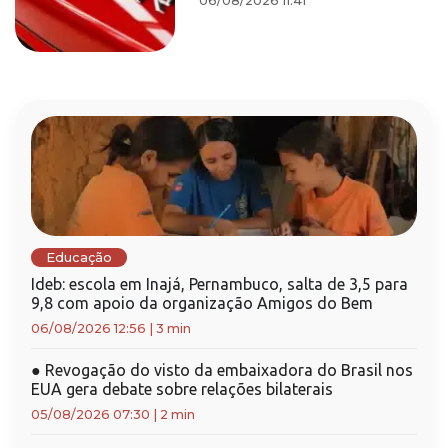
06/08/2026 11:41
Educação
Ideb: escola em Inajá, Pernambuco, salta de 3,5 para
9,8 com apoio da organização Amigos do Bem
06/08/2026 12:56
|
3 min
●
Revogação do visto da embaixadora do Brasil nos
EUA gera debate sobre relações bilaterais
05/08/2026 07:30
|
2 min