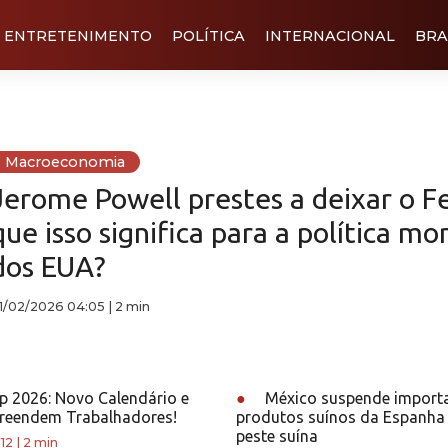
ENTRETENIMENTO
POLÍTICA
INTERNACIONAL
BRA
Macroeconomia
Jerome Powell prestes a deixar o F
que isso significa para a política mo
dos EUA?
1/02/2026 04:05
|
2 min
p 2026: Novo Calendário e
●
México suspende import
preendem Trabalhadores!
produtos suínos da Espanha 
peste suína
12
|
2 min