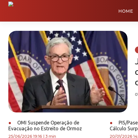
HOME
0
●
OMI Suspende Operação de
●
PIS/Pase
Evacuação no Estreito de Ormoz
Cálculo Sur
25/06/2026 19:16
|
3 min
20/01/2026 14: