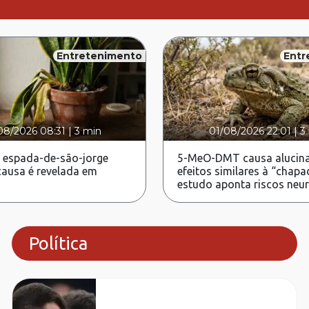
Entretenimento
Entr
08/2026 08:31
|
3 min
01/08/2026 22:01
|
3
 espada-de-são-jorge
5-MeO-DMT causa alucina
ausa é revelada em
efeitos similares à “chapa
estudo aponta riscos neu
Política