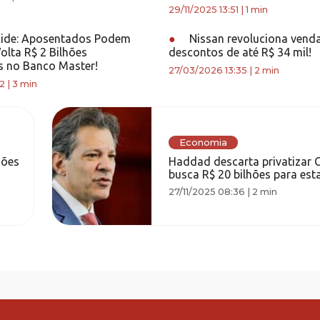
29/11/2025 13:51
|
1 min
ide: Aposentados Podem
●
Nissan revoluciona vend
olta R$ 2 Bilhões
descontos de até R$ 34 mil!
 no Banco Master!
27/03/2026 13:35
|
2 min
32
|
3 min
Economia
iões
Haddad descarta privatizar C
busca R$ 20 bilhões para est
27/11/2025 08:36
|
2 min