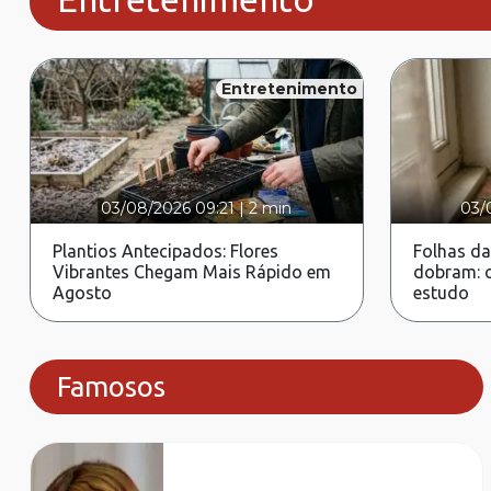
Entretenimento
03/08/2026 09:21
|
2 min
03/
Plantios Antecipados: Flores
Folhas da
Vibrantes Chegam Mais Rápido em
dobram: c
Agosto
estudo
Famosos