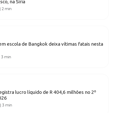
co, na Síria
|
2 min
 em escola de Bangkok deixa vítimas fatais nesta
|
3 min
gistra lucro líquido de R 404,6 milhões no 2º
026
|
3 min