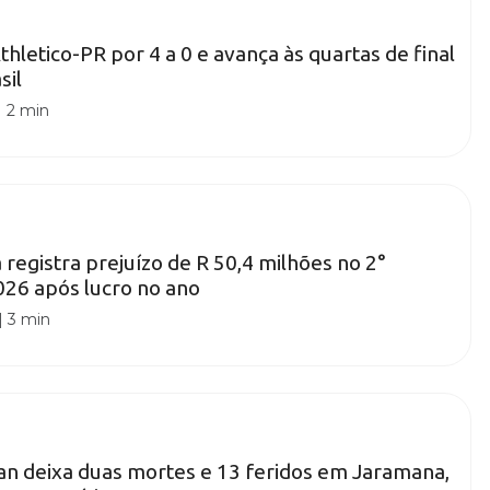
Athletico-PR por 4 a 0 e avança às quartas de final
sil
|
2 min
 registra prejuízo de R 50,4 milhões no 2°
026 após lucro no ano
|
3 min
n deixa duas mortes e 13 feridos em Jaramana,