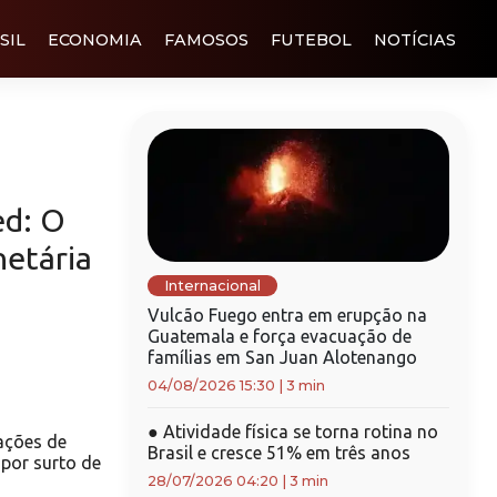
SIL
ECONOMIA
FAMOSOS
FUTEBOL
NOTÍCIAS
ed: O
netária
Internacional
Vulcão Fuego entra em erupção na
Guatemala e força evacuação de
famílias em San Juan Alotenango
04/08/2026 15:30
|
3 min
●
Atividade física se torna rotina no
ações de
Brasil e cresce 51% em três anos
por surto de
28/07/2026 04:20
|
3 min