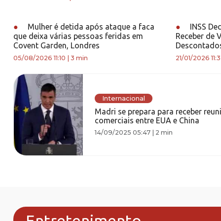
●
Mulher é detida após ataque a faca
●
INSS Dec
que deixa várias pessoas feridas em
Receber de V
Covent Garden, Londres
Descontados
05/08/2026 11:10
|
3 min
21/01/2026 11:
Internacional
Madri se prepara para receber reun
comerciais entre EUA e China
14/09/2025 05:47
|
2 min
Entretenimento