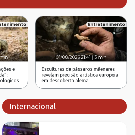
etenimento
Entretenimento
 min
01/08/2026 21:41
|
3 min
ções e
Esculturas de pássaros milenares
da”:
revelam precisão artística europeia
rológicos
em descoberta alemã
Internacional