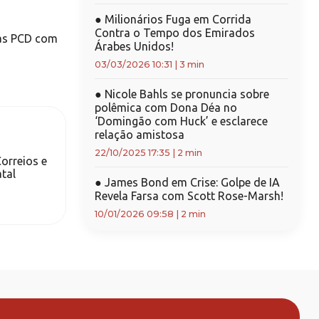
●
Milionários Fuga em Corrida
Contra o Tempo dos Emirados
as PCD com
Árabes Unidos!
03/03/2026 10:31
|
3 min
●
Nicole Bahls se pronuncia sobre
polêmica com Dona Déa no
‘Domingão com Huck’ e esclarece
relação amistosa
22/10/2025 17:35
|
2 min
orreios e
atal
●
James Bond em Crise: Golpe de IA
Revela Farsa com Scott Rose-Marsh!
10/01/2026 09:58
|
2 min