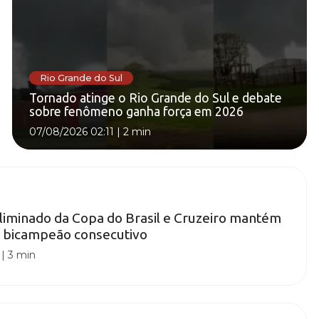
Rio Grande do Sul
Tornado atinge o Rio Grande do Sul e debate
sobre fenômeno ganha força em 2026
07/08/2026 02:11
|
2 min
eliminado da Copa do Brasil e Cruzeiro mantém
e bicampeão consecutivo
|
3 min