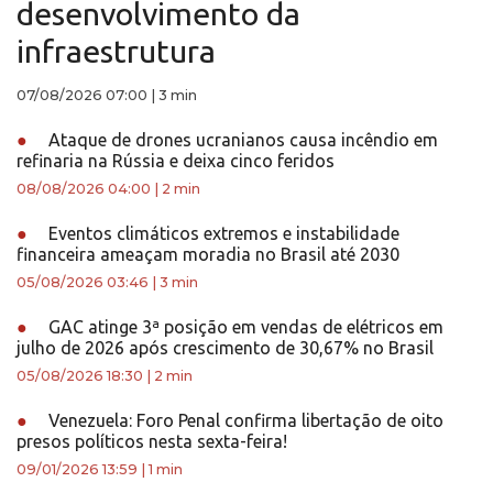
desenvolvimento da
infraestrutura
07/08/2026 07:00
|
3 min
●
Ataque de drones ucranianos causa incêndio em
refinaria na Rússia e deixa cinco feridos
08/08/2026 04:00
|
2 min
●
Eventos climáticos extremos e instabilidade
financeira ameaçam moradia no Brasil até 2030
05/08/2026 03:46
|
3 min
●
GAC atinge 3ª posição em vendas de elétricos em
julho de 2026 após crescimento de 30,67% no Brasil
05/08/2026 18:30
|
2 min
●
Venezuela: Foro Penal confirma libertação de oito
presos políticos nesta sexta-feira!
09/01/2026 13:59
|
1 min