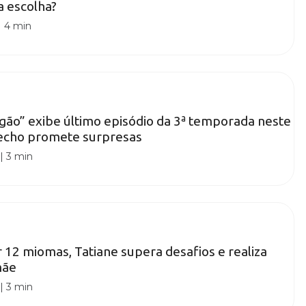
a escolha?
|
4 min
gão” exibe último episódio da 3ª temporada neste
echo promete surpresas
|
3 min
 12 miomas, Tatiane supera desafios e realiza
mãe
|
3 min