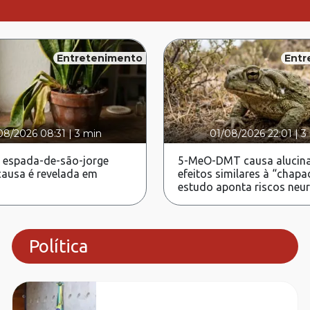
Entretenimento
Entr
08/2026 08:31
|
3 min
01/08/2026 22:01
|
3
 espada-de-são-jorge
5-MeO-DMT causa alucina
ausa é revelada em
efeitos similares à “chapa
estudo aponta riscos neu
Política