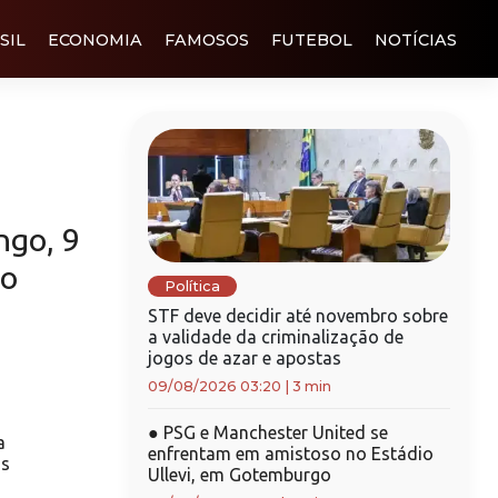
SIL
ECONOMIA
FAMOSOS
FUTEBOL
NOTÍCIAS
ngo, 9
ão
Política
STF deve decidir até novembro sobre
a validade da criminalização de
jogos de azar e apostas
09/08/2026 03:20
|
3 min
●
PSG e Manchester United se
a
enfrentam em amistoso no Estádio
ns
Ullevi, em Gotemburgo