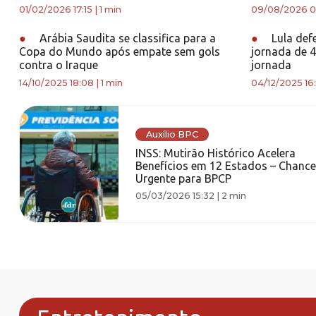
01/02/2026 17:15
|
1 min
09/08/2026 0
●
Arábia Saudita se classifica para a
●
Lula def
Copa do Mundo após empate sem gols
jornada de 4
contra o Iraque
jornada
14/10/2025 18:08
|
1 min
04/12/2025 16
Auxílio BPC
INSS: Mutirão Histórico Acelera
Benefícios em 12 Estados – Chance
Urgente para BPCP
05/03/2026 15:32
|
2 min