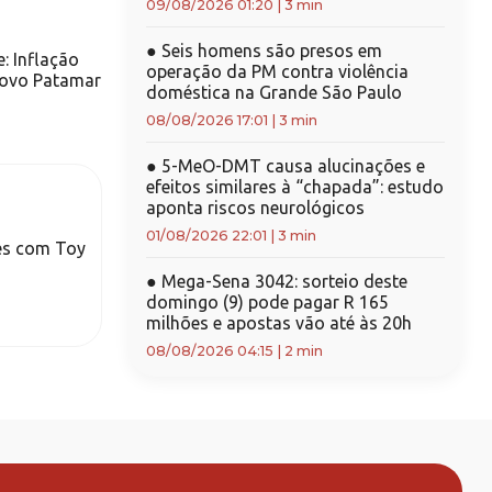
09/08/2026 01:20
|
3 min
●
Seis homens são presos em
: Inflação
operação da PM contra violência
 Novo Patamar
doméstica na Grande São Paulo
08/08/2026 17:01
|
3 min
●
5-MeO-DMT causa alucinações e
efeitos similares à “chapada”: estudo
aponta riscos neurológicos
01/08/2026 22:01
|
3 min
ões com Toy
●
Mega-Sena 3042: sorteio deste
domingo (9) pode pagar R 165
milhões e apostas vão até às 20h
08/08/2026 04:15
|
2 min