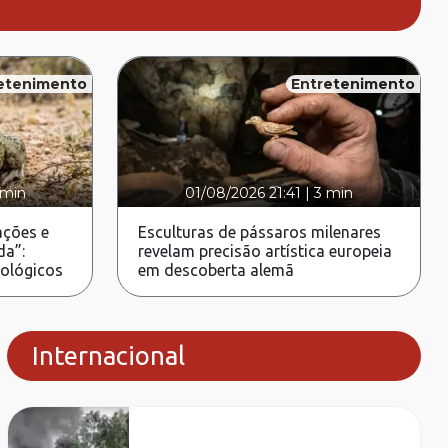
etenimento
Entretenimento
 min
01/08/2026 21:41
|
3 min
ções e
Esculturas de pássaros milenares
da”:
revelam precisão artística europeia
rológicos
em descoberta alemã
Internacional