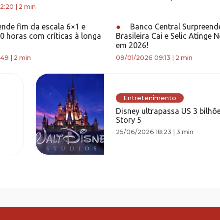
2:20
|
2 min
ende fim da escala 6×1 e
●
Banco Central Surpreende
0 horas com críticas à longa
Brasileira Cai e Selic Atinge
em 2026!
:49
|
2 min
09/01/2026 09:13
|
2 min
Entretenimento
Disney ultrapassa US 3 bilh
Story 5
25/06/2026 18:23
|
3 min