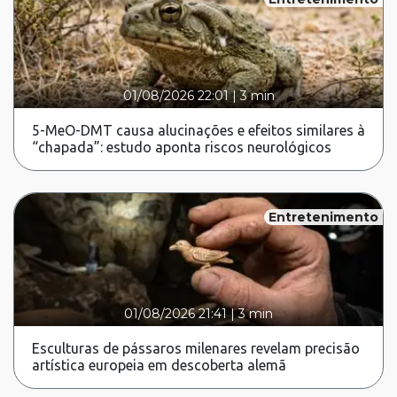
01/08/2026 22:01
|
3 min
5-MeO-DMT causa alucinações e efeitos similares à
“chapada”: estudo aponta riscos neurológicos
Entretenimento
01/08/2026 21:41
|
3 min
Esculturas de pássaros milenares revelam precisão
artística europeia em descoberta alemã