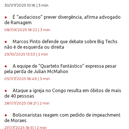
30/07/2025 10:16
|
3 min
●
É “audacioso” prever divergência, afirma advogado
de Ramagem
08/09/2025 18:22
|
3 min
●
Marcos Pinto defende que debate sobre Big Techs
não é de esquerda ou direita
29/10/2025 13:53
|
2 min
●
A equipe de “Quarteto Fantástico” expressa pesar
pela perda de Julian McMahon
05/07/2025 18:49
|
3 min
●
Ataque a igreja no Congo resulta em óbitos de mais
de 40 pessoas
28/07/2025 08:21
|
2 min
●
Bolsonaristas reagem com pedido de impeachment
de Moraes
21/07/2025 18:51
|
2 min