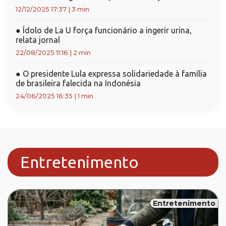
12/12/2025 17:37
|
3 min
●
Ídolo de La U força funcionário a ingerir urina,
relata jornal
22/08/2025 11:16
|
2 min
●
O presidente Lula expressa solidariedade à família
de brasileira falecida na Indonésia
24/06/2025 16:35
|
1 min
Entretenimento
Entretenimento