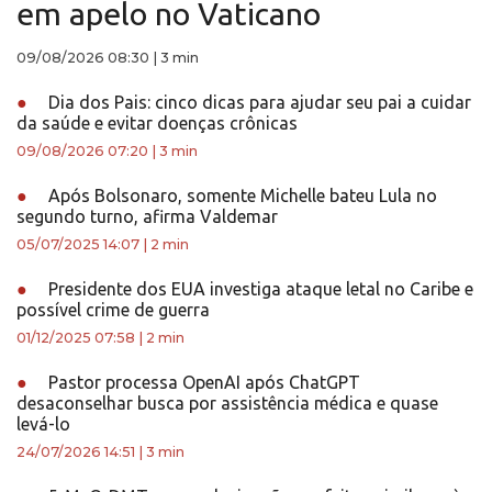
em apelo no Vaticano
09/08/2026 08:30
|
3 min
●
Dia dos Pais: cinco dicas para ajudar seu pai a cuidar
da saúde e evitar doenças crônicas
09/08/2026 07:20
|
3 min
●
Após Bolsonaro, somente Michelle bateu Lula no
segundo turno, afirma Valdemar
05/07/2025 14:07
|
2 min
●
Presidente dos EUA investiga ataque letal no Caribe e
possível crime de guerra
01/12/2025 07:58
|
2 min
●
Pastor processa OpenAI após ChatGPT
desaconselhar busca por assistência médica e quase
levá-lo
24/07/2026 14:51
|
3 min