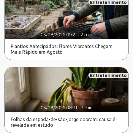
Entretenimento
03/08/2026 09:21
|
2 min
Plantios Antecipados: Flores Vibrantes Chegam
Mais Rápido em Agosto
Entretenimento
03/08/2026 08:31
|
3 min
Folhas da espada-de-são-jorge dobram: causa é
revelada em estudo