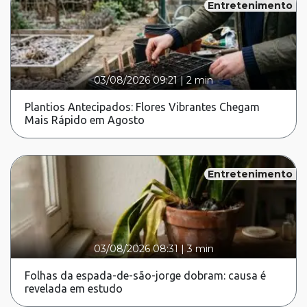
Entretenimento
03/08/2026 09:21
|
2 min
Plantios Antecipados: Flores Vibrantes Chegam
Mais Rápido em Agosto
Entretenimento
03/08/2026 08:31
|
3 min
Folhas da espada-de-são-jorge dobram: causa é
revelada em estudo