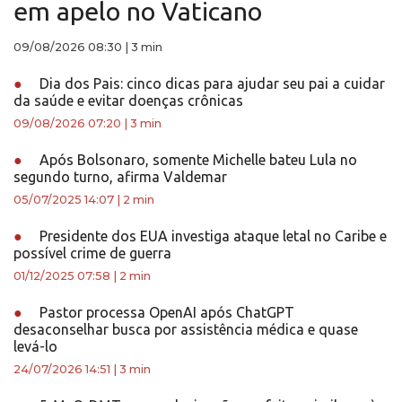
em apelo no Vaticano
09/08/2026 08:30
|
3 min
●
Dia dos Pais: cinco dicas para ajudar seu pai a cuidar
da saúde e evitar doenças crônicas
09/08/2026 07:20
|
3 min
●
Após Bolsonaro, somente Michelle bateu Lula no
segundo turno, afirma Valdemar
05/07/2025 14:07
|
2 min
●
Presidente dos EUA investiga ataque letal no Caribe e
possível crime de guerra
01/12/2025 07:58
|
2 min
●
Pastor processa OpenAI após ChatGPT
desaconselhar busca por assistência médica e quase
levá-lo
24/07/2026 14:51
|
3 min