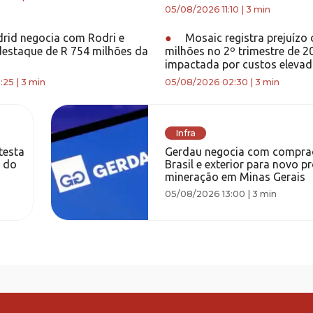
05/08/2026 11:10
|
3 min
rid negocia com Rodri e
●
Mosaic registra prejuízo
destaque de R 754 milhões da
milhões no 2º trimestre de 2
impactada por custos eleva
:25
|
3 min
05/08/2026 02:30
|
3 min
Infra
testa
Gerdau negocia com compra
a do
Brasil e exterior para novo p
mineração em Minas Gerais
05/08/2026 13:00
|
3 min