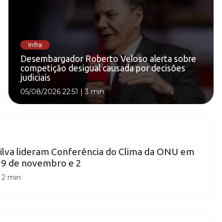
Infra
Desembargador Roberto Veloso alerta sobre
competição desigual causada por decisões
judiciais
05/08/2026 22:51
|
3 min
Silva lideram Conferência do Clima da ONU em
 29 de novembro e 2
|
2 min