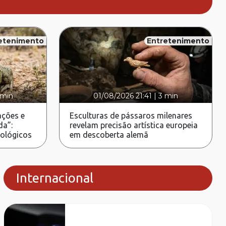
etenimento
Entretenimento
 min
01/08/2026 21:41
|
3 min
ções e
Esculturas de pássaros milenares
da”:
revelam precisão artística europeia
rológicos
em descoberta alemã
Internacional