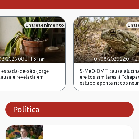
Entretenimento
Entr
08/2026 08:31
|
3 min
01/08/2026 22:01
|
3
 espada-de-são-jorge
5-MeO-DMT causa alucina
ausa é revelada em
efeitos similares à “chapa
estudo aponta riscos neu
Política