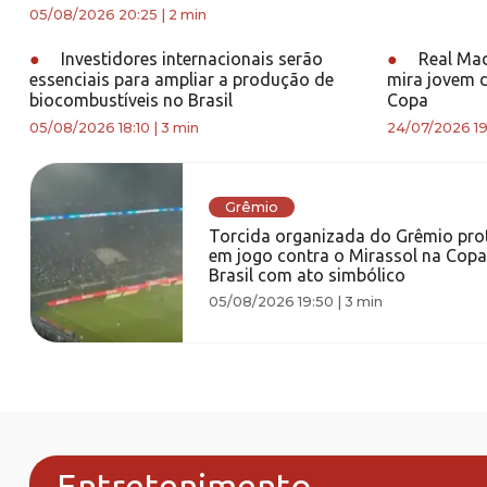
05/08/2026 20:25
|
2 min
●
Investidores internacionais serão
●
Real Mad
essenciais para ampliar a produção de
mira jovem 
biocombustíveis no Brasil
Copa
05/08/2026 18:10
|
3 min
24/07/2026 19
Grêmio
Torcida organizada do Grêmio pro
em jogo contra o Mirassol na Cop
Brasil com ato simbólico
05/08/2026 19:50
|
3 min
Entretenimento