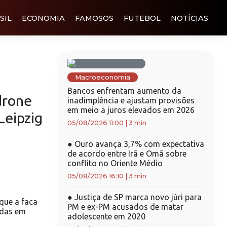
SIL
ECONOMIA
FAMOSOS
FUTEBOL
NOTÍCIAS
Macroeconomia
Bancos enfrentam aumento da
drone
inadimplência e ajustam provisões
em meio a juros elevados em 2026
Leipzig
05/08/2026 11:00
|
3 min
●
Ouro avança 3,7% com expectativa
de acordo entre Irã e Omã sobre
conflito no Oriente Médio
05/08/2026 16:10
|
3 min
●
Justiça de SP marca novo júri para
que a faca
PM e ex-PM acusados de matar
idas em
adolescente em 2020