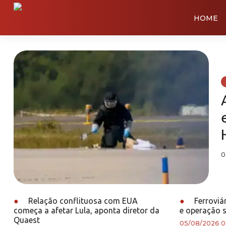
HOME
0
●
Relação conflituosa com EUA
●
Ferroviá
começa a afetar Lula, aponta diretor da
e operação 
Quaest
05/08/2026 0