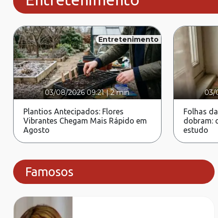
Entretenimento
03/08/2026 09:21
|
2 min
03/
Plantios Antecipados: Flores
Folhas da
Vibrantes Chegam Mais Rápido em
dobram: c
Agosto
estudo
Famosos