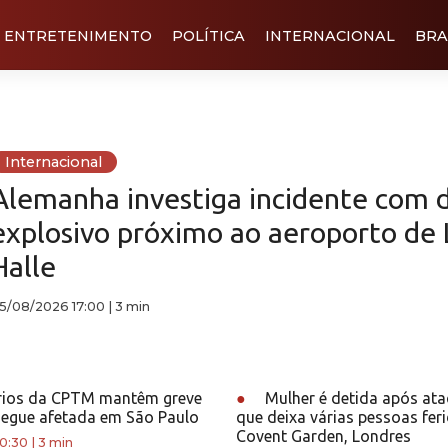
ENTRETENIMENTO
POLÍTICA
INTERNACIONAL
BRA
Internacional
Alemanha investiga incidente com 
explosivo próximo ao aeroporto de 
Halle
5/08/2026 17:00
|
3 min
rios da CPTM mantêm greve
●
Mulher é detida após ata
segue afetada em São Paulo
que deixa várias pessoas fer
Covent Garden, Londres
0:30
|
3 min