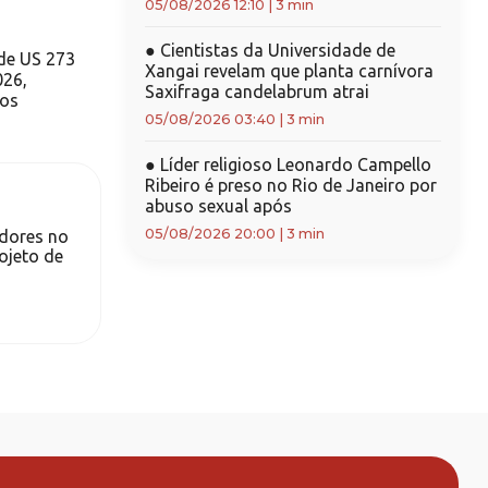
05/08/2026 12:10
|
3 min
●
Cientistas da Universidade de
 de US 273
Xangai revelam que planta carnívora
026,
Saxifraga candelabrum atrai
dos
05/08/2026 03:40
|
3 min
●
Líder religioso Leonardo Campello
Ribeiro é preso no Rio de Janeiro por
abuso sexual após
05/08/2026 20:00
|
3 min
dores no
rojeto de