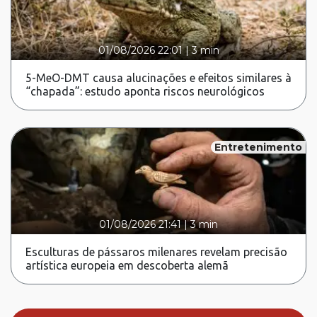
01/08/2026 22:01
|
3 min
5-MeO-DMT causa alucinações e efeitos similares à
“chapada”: estudo aponta riscos neurológicos
Entretenimento
01/08/2026 21:41
|
3 min
Esculturas de pássaros milenares revelam precisão
artística europeia em descoberta alemã