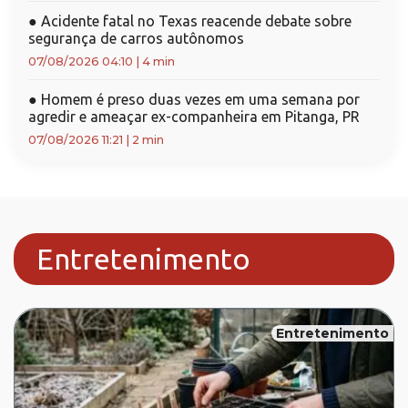
●
Acidente fatal no Texas reacende debate sobre
segurança de carros autônomos
07/08/2026 04:10
|
4 min
●
Homem é preso duas vezes em uma semana por
agredir e ameaçar ex-companheira em Pitanga, PR
07/08/2026 11:21
|
2 min
Entretenimento
Entretenimento