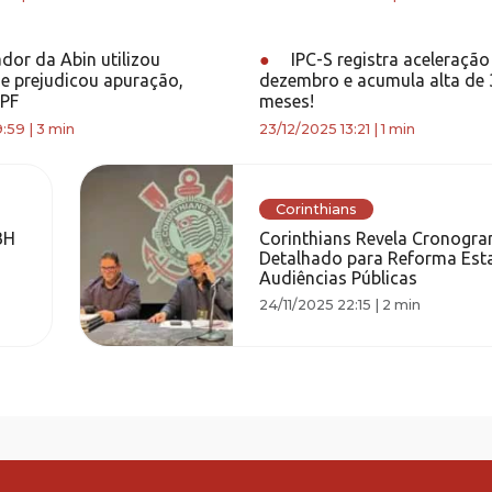
dor da Abin utilizou
●
IPC-S registra aceleraçã
e prejudicou apuração,
dezembro e acumula alta de
 PF
meses!
9:59
|
3 min
23/12/2025 13:21
|
1 min
Corinthians
BH
Corinthians Revela Cronogr
Detalhado para Reforma Esta
Audiências Públicas
24/11/2025 22:15
|
2 min