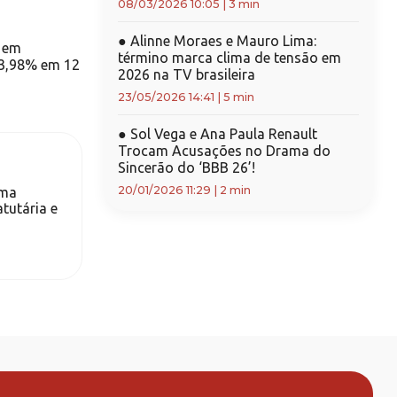
08/03/2026 10:05
|
3 min
●
Alinne Moraes e Mauro Lima:
o em
término marca clima de tensão em
 3,98% em 12
2026 na TV brasileira
23/05/2026 14:41
|
5 min
●
Sol Vega e Ana Paula Renault
Trocam Acusações no Drama do
Sincerão do ‘BBB 26’!
20/01/2026 11:29
|
2 min
ama
tutária e