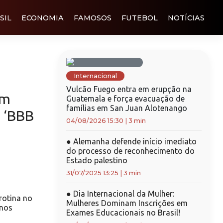
SIL
ECONOMIA
FAMOSOS
FUTEBOL
NOTÍCIAS
Internacional
Vulcão Fuego entra em erupção na
am
Guatemala e força evacuação de
famílias em San Juan Alotenango
 ‘BBB
04/08/2026 15:30
|
3 min
●
Alemanha defende início imediato
do processo de reconhecimento do
Estado palestino
31/07/2025 13:25
|
3 min
●
Dia Internacional da Mulher:
 rotina no
Mulheres Dominam Inscrições em
anos
Exames Educacionais no Brasil!