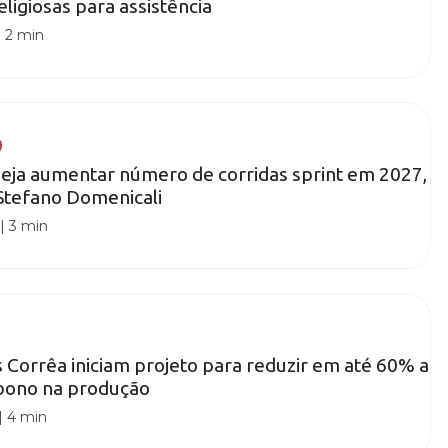
ligiosas para assistência
|
2 min
eja aumentar número de corridas sprint em 2027,
Stefano Domenicali
|
3 min
 Corrêa iniciam projeto para reduzir em até 60% a
bono na produção
|
4 min