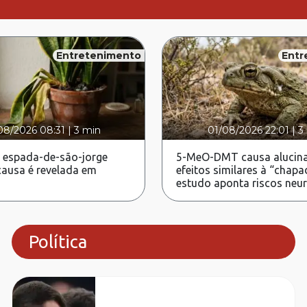
Entretenimento
Entr
08/2026 08:31
|
3 min
01/08/2026 22:01
|
3
 espada-de-são-jorge
5-MeO-DMT causa alucina
ausa é revelada em
efeitos similares à “chapa
estudo aponta riscos neu
Política