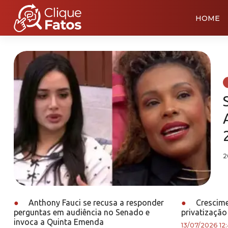
HOME
2
●
Anthony Fauci se recusa a responder
●
Crescime
perguntas em audiência no Senado e
privatização
invoca a Quinta Emenda
13/07/2026 12