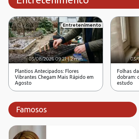
Entretenimento
03/08/2026 09:21
|
2 min
03/
Plantios Antecipados: Flores
Folhas da
Vibrantes Chegam Mais Rápido em
dobram: c
Agosto
estudo
Famosos