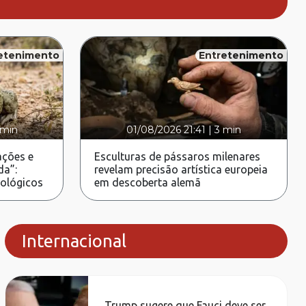
etenimento
Entretenimento
 min
01/08/2026 21:41
|
3 min
ções e
Esculturas de pássaros milenares
da”:
revelam precisão artística europeia
rológicos
em descoberta alemã
Internacional
Trump sugere que Fauci deve ser