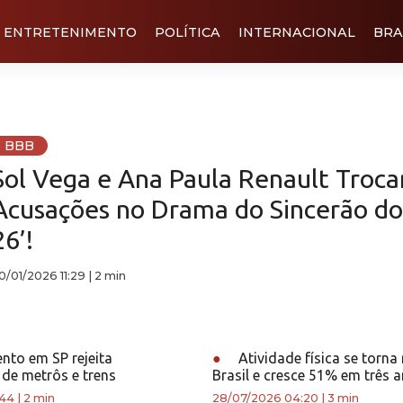
ENTRETENIMENTO
POLÍTICA
INTERNACIONAL
BRA
BBB
Sol Vega e Ana Paula Renault Troc
Acusações no Drama do Sincerão do
26’!
0/01/2026 11:29
|
2 min
nto em SP rejeita
●
Atividade física se torna
 de metrôs e trens
Brasil e cresce 51% em três 
:44
|
2 min
28/07/2026 04:20
|
3 min