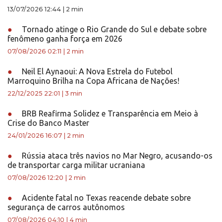
13/07/2026 12:44
|
2 min
●
Tornado atinge o Rio Grande do Sul e debate sobre
fenômeno ganha força em 2026
07/08/2026 02:11
|
2 min
●
Neil El Aynaoui: A Nova Estrela do Futebol
Marroquino Brilha na Copa Africana de Nações!
22/12/2025 22:01
|
3 min
●
BRB Reafirma Solidez e Transparência em Meio à
Crise do Banco Master
24/01/2026 16:07
|
2 min
●
Rússia ataca três navios no Mar Negro, acusando-os
de transportar carga militar ucraniana
07/08/2026 12:20
|
2 min
●
Acidente fatal no Texas reacende debate sobre
segurança de carros autônomos
07/08/2026 04:10
|
4 min