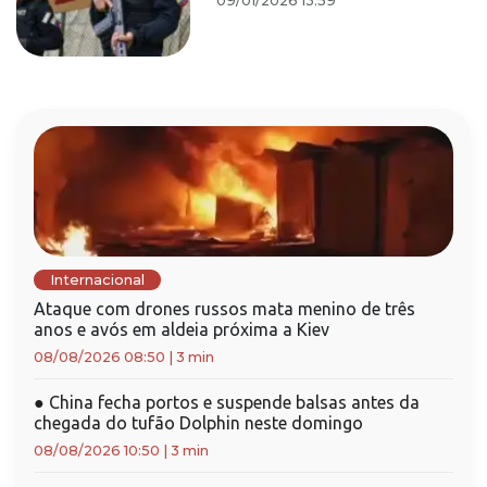
09/01/2026 13:59
Internacional
Ataque com drones russos mata menino de três
anos e avós em aldeia próxima a Kiev
08/08/2026 08:50
|
3 min
●
China fecha portos e suspende balsas antes da
chegada do tufão Dolphin neste domingo
08/08/2026 10:50
|
3 min