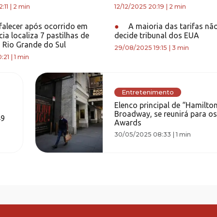
:11
|
2 min
12/12/2025 20:19
|
2 min
lecer após ocorrido em
●
A maioria das tarifas não 
cia localiza 7 pastilhas de
decide tribunal dos EUA
o Rio Grande do Sul
29/08/2025 19:15
|
3 min
:21
|
1 min
Entretenimento
Elenco principal de “Hamilton
Broadway, se reunirá para o
49
Awards
30/05/2025 08:33
|
1 min