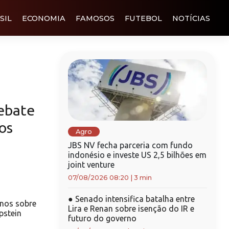
SIL
ECONOMIA
FAMOSOS
FUTEBOL
NOTÍCIAS
debate
os
Agro
JBS NV fecha parceria com fundo
indonésio e investe US 2,5 bilhões em
joint venture
07/08/2026 08:20
|
3 min
●
Senado intensifica batalha entre
nos sobre
Lira e Renan sobre isenção do IR e
pstein
futuro do governo