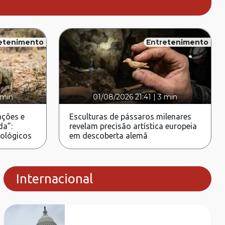
etenimento
Entretenimento
 min
01/08/2026 21:41
|
3 min
ções e
Esculturas de pássaros milenares
da”:
revelam precisão artística europeia
rológicos
em descoberta alemã
Internacional