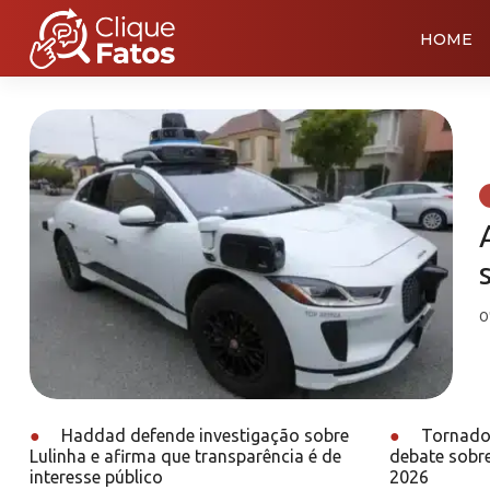
HOME
0
●
Haddad defende investigação sobre
●
Tornado 
Lulinha e afirma que transparência é de
debate sobr
interesse público
2026