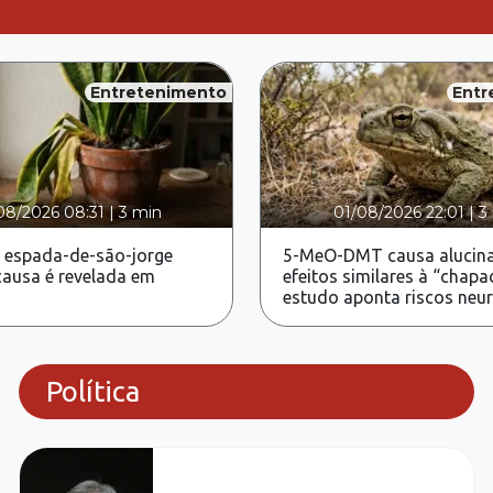
Entretenimento
Entr
08/2026 08:31
|
3 min
01/08/2026 22:01
|
3
 espada-de-são-jorge
5-MeO-DMT causa alucina
ausa é revelada em
efeitos similares à “chapa
estudo aponta riscos neu
Política