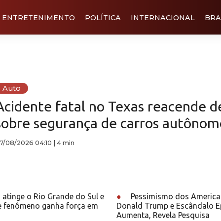
ENTRETENIMENTO
POLÍTICA
INTERNACIONAL
BRA
Auto
Acidente fatal no Texas reacende 
sobre segurança de carros autônom
7/08/2026 04:10
|
4 min
atinge o Rio Grande do Sul e
●
Pessimismo dos America
e fenômeno ganha força em
Donald Trump e Escândalo E
Aumenta, Revela Pesquisa