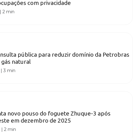
ocupações com privacidade
|
2 min
sulta pública para reduzir domínio da Petrobras
gás natural
|
3 min
nta novo pouso do foguete Zhuque-3 após
este em dezembro de 2025
0
|
2 min