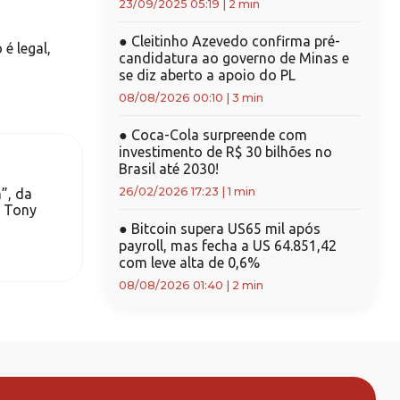
23/09/2025 05:19
|
2 min
●
Cleitinho Azevedo confirma pré-
é legal,
candidatura ao governo de Minas e
se diz aberto a apoio do PL
08/08/2026 00:10
|
3 min
●
Coca-Cola surpreende com
investimento de R$ 30 bilhões no
Brasil até 2030!
26/02/2026 17:23
|
1 min
”, da
s Tony
●
Bitcoin supera US65 mil após
payroll, mas fecha a US 64.851,42
com leve alta de 0,6%
08/08/2026 01:40
|
2 min