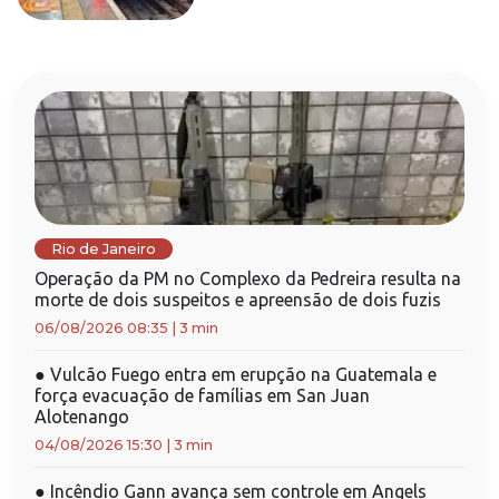
Rio de Janeiro
Operação da PM no Complexo da Pedreira resulta na
morte de dois suspeitos e apreensão de dois fuzis
06/08/2026 08:35
|
3 min
●
Vulcão Fuego entra em erupção na Guatemala e
força evacuação de famílias em San Juan
Alotenango
04/08/2026 15:30
|
3 min
●
Incêndio Gann avança sem controle em Angels