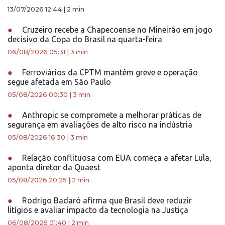
13/07/2026 12:44
|
2 min
●
Cruzeiro recebe a Chapecoense no Mineirão em jogo
decisivo da Copa do Brasil na quarta-feira
06/08/2026 05:31
|
3 min
●
Ferroviários da CPTM mantêm greve e operação
segue afetada em São Paulo
05/08/2026 00:30
|
3 min
●
Anthropic se compromete a melhorar práticas de
segurança em avaliações de alto risco na indústria
05/08/2026 16:30
|
3 min
●
Relação conflituosa com EUA começa a afetar Lula,
aponta diretor da Quaest
05/08/2026 20:25
|
2 min
●
Rodrigo Badaró afirma que Brasil deve reduzir
litígios e avaliar impacto da tecnologia na Justiça
06/08/2026 01:40
|
2 min