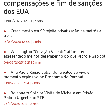
compensações e fim de sanções
dos EUA
10/08/2026 02:00
|
3 min
●
Crescimento em SP rejeita privatização de metrôs e
trens
13/07/2026 12:44
|
2 min
●
Washington “Coração Valente” afirma ter
apresentado melhor desempenho do que Pedro e Gabigol
04/06/2025 15:21
|
2 min
●
Ana Paula Renault abandona palco ao vivo em
momento explosivo no Programa do Porchat
18/05/2026 13:31
|
2 min
●
Bolsonaro Solicita Visita de Michelle em Prisão:
Pedido Urgente ao STF
25/11/2025 14:18
|
2 min