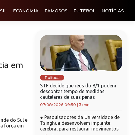
SIL
ECONOMIA
FAMOSOS
FUTEBOL
NOTÍCIAS
cia em
Política
STF decide que réus do 8/1 podem
descontar tempo de medidas
cautelares de suas penas
07/08/2026 09:50
|
3 min
●
Pesquisadores da Universidade de
nde do Sul e
Tsinghua desenvolvem implante
a força em
cerebral para restaurar movimentos