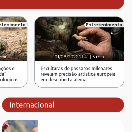
etenimento
Entretenimento
 min
01/08/2026 21:41
|
3 min
ções e
Esculturas de pássaros milenares
da”:
revelam precisão artística europeia
rológicos
em descoberta alemã
Internacional