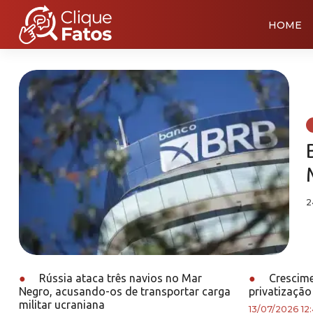
HOME
2
●
Rússia ataca três navios no Mar
●
Crescime
Negro, acusando-os de transportar carga
privatização
militar ucraniana
13/07/2026 12