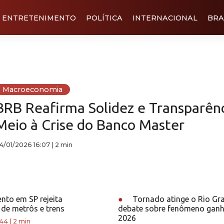
ENTRETENIMENTO
POLÍTICA
INTERNACIONAL
BRA
Macroeconomia
BRB Reafirma Solidez e Transparên
Meio à Crise do Banco Master
4/01/2026 16:07
|
2 min
nto em SP rejeita
●
Tornado atinge o Rio Gra
 de metrôs e trens
debate sobre fenômeno ganh
2026
:44
|
2 min