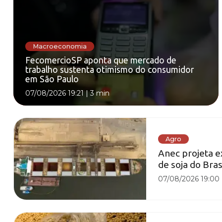
Macroeconomia
FecomercioSP aponta que mercado de
trabalho sustenta otimismo do consumidor
em São Paulo
07/08/2026 19:21
|
3 min
Agro
Anec projeta e
de soja do Bra
07/08/2026 19:00