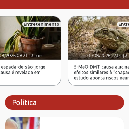
Entretenimento
Entr
08/2026 08:31
|
3 min
01/08/2026 22:01
|
3
 espada-de-são-jorge
5-MeO-DMT causa alucina
ausa é revelada em
efeitos similares à “chapa
estudo aponta riscos neu
Política