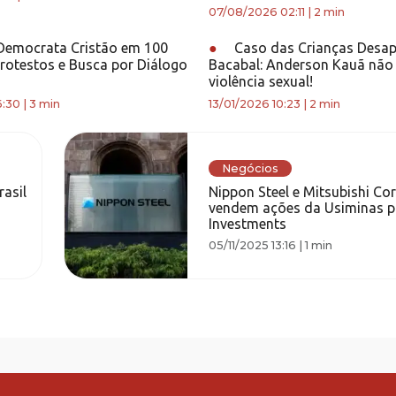
07/08/2026 02:11
|
2 min
Democrata Cristão em 100
●
Caso das Crianças Desap
 Protestos e Busca por Diálogo
Bacabal: Anderson Kauã não 
violência sexual!
6:30
|
3 min
13/01/2026 10:23
|
2 min
Negócios
rasil
Nippon Steel e Mitsubishi Co
vendem ações da Usiminas p
Investments
05/11/2025 13:16
|
1 min