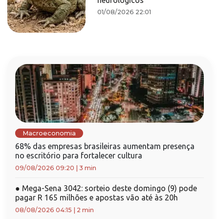
neurológicos
01/08/2026 22:01
Macroeconomia
68% das empresas brasileiras aumentam presença
no escritório para fortalecer cultura
09/08/2026 09:20
|
3 min
●
Mega-Sena 3042: sorteio deste domingo (9) pode
pagar R 165 milhões e apostas vão até às 20h
08/08/2026 04:15
|
2 min