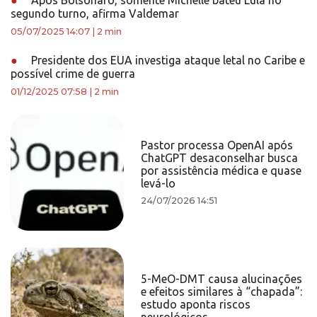
●
Após Bolsonaro, somente Michelle bateu Lula no
segundo turno, afirma Valdemar
05/07/2025 14:07
|
2 min
●
Presidente dos EUA investiga ataque letal no Caribe e
possível crime de guerra
01/12/2025 07:58
|
2 min
Pastor processa OpenAI após
ChatGPT desaconselhar busca
por assistência médica e quase
levá-lo
24/07/2026 14:51
5-MeO-DMT causa alucinações
e efeitos similares à “chapada”:
estudo aponta riscos