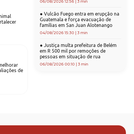
06/08/2026 12:56
|
3 min
●
Vulcão Fuego entra em erupção na
nimal
Guatemala e força evacuação de
rtalecer
famílias em San Juan Alotenango
04/08/2026 15:30
|
3 min
●
Justiça multa prefeitura de Belém
em R 500 mil por remoções de
pessoas em situação de rua
06/08/2026 00:10
|
3 min
melhorar
aliações de