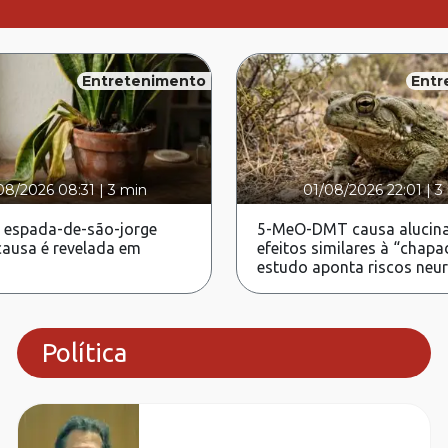
Entretenimento
Entr
08/2026 08:31
|
3 min
01/08/2026 22:01
|
3
 espada-de-são-jorge
5-MeO-DMT causa alucina
ausa é revelada em
efeitos similares à “chapa
estudo aponta riscos neu
Política