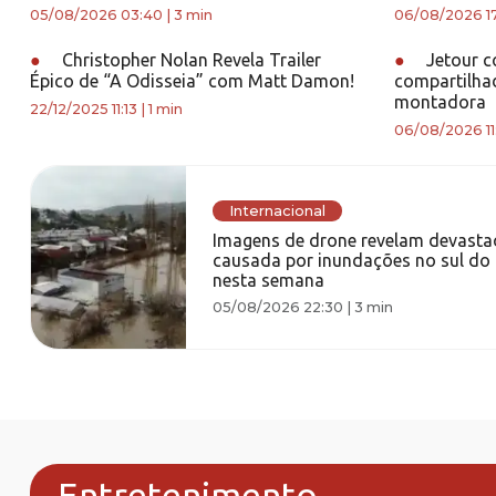
05/08/2026 03:40
|
3 min
06/08/2026 1
●
Christopher Nolan Revela Trailer
●
Jetour c
Épico de “A Odisseia” com Matt Damon!
compartilhad
montadora
22/12/2025 11:13
|
1 min
06/08/2026 11
Internacional
Imagens de drone revelam devasta
causada por inundações no sul do 
nesta semana
05/08/2026 22:30
|
3 min
Entretenimento