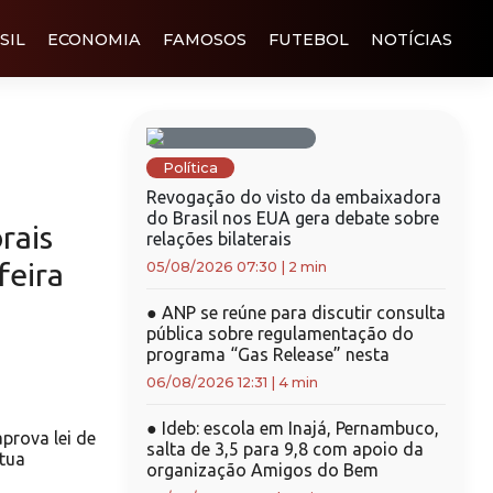
SIL
ECONOMIA
FAMOSOS
FUTEBOL
NOTÍCIAS
Política
Revogação do visto da embaixadora
do Brasil nos EUA gera debate sobre
rais
relações bilaterais
feira
05/08/2026 07:30
|
2 min
●
ANP se reúne para discutir consulta
pública sobre regulamentação do
programa “Gas Release” nesta
06/08/2026 12:31
|
4 min
●
Ideb: escola em Inajá, Pernambuco,
rova lei de
salta de 3,5 para 9,8 com apoio da
étua
organização Amigos do Bem