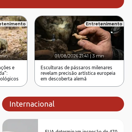
etenimento
Entretenimento
 min
01/08/2026 21:41
|
3 min
ções e
Esculturas de pássaros milenares
da”:
revelam precisão artística europeia
rológicos
em descoberta alemã
Internacional
EUA determinam inspeção de 470