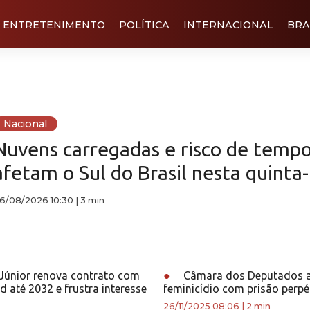
ENTRETENIMENTO
POLÍTICA
INTERNACIONAL
BRA
Nacional
Nuvens carregadas e risco de tempo
afetam o Sul do Brasil nesta quinta-
6/08/2026 10:30
|
3 min
 Júnior renova contrato com
●
Câmara dos Deputados ap
d até 2032 e frustra interesse
feminicídio com prisão perp
26/11/2025 08:06
|
2 min