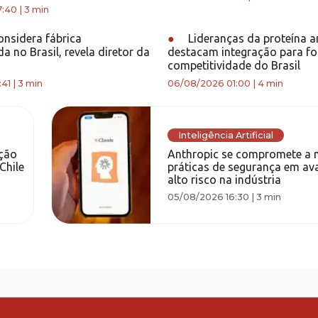
7:40
|
3 min
onsidera fábrica
●
Lideranças da proteína a
a no Brasil, revela diretor da
destacam integração para fo
competitividade do Brasil
:41
|
3 min
06/08/2026 01:00
|
4 min
Inteligência Artificial
ção
Anthropic se compromete a 
Chile
práticas de segurança em av
alto risco na indústria
05/08/2026 16:30
|
3 min