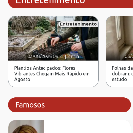
Entretenimento
03/08/2026 09:21
|
2 min
03/
Plantios Antecipados: Flores
Folhas da
Vibrantes Chegam Mais Rápido em
dobram: c
Agosto
estudo
Famosos