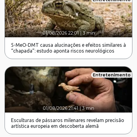
01/08/2026 22:01
|
3 min
5-MeO-DMT causa alucinações e efeitos similares à
“chapada”: estudo aponta riscos neurológicos
Entretenimento
01/08/2026 21:41
|
3 min
Esculturas de pássaros milenares revelam precisão
artística europeia em descoberta alemã