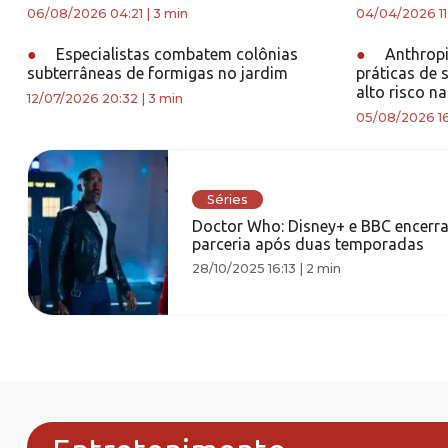
06/08/2026 04:21
|
3 min
04/04/2026 11
●
Especialistas combatem colônias
●
Anthropi
subterrâneas de formigas no jardim
práticas de 
alto risco na
12/07/2026 20:32
|
3 min
05/08/2026 1
Séries
Doctor Who: Disney+ e BBC encerr
parceria após duas temporadas
28/10/2025 16:13
|
2 min