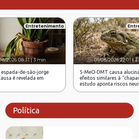
Entretenimento
Entr
08/2026 08:31
|
3 min
01/08/2026 22:01
|
3
 espada-de-são-jorge
5-MeO-DMT causa alucina
ausa é revelada em
efeitos similares à “chapa
estudo aponta riscos neu
Política