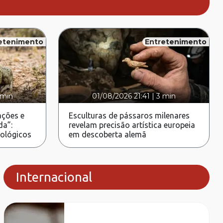
etenimento
Entretenimento
 min
01/08/2026 21:41
|
3 min
ções e
Esculturas de pássaros milenares
da”:
revelam precisão artística europeia
rológicos
em descoberta alemã
Internacional