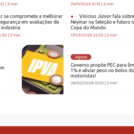
:12
|
3 min
29/11/2025 10:51
|
2 min
c se compromete a melhorar
●
Vinicius Júnior fala sobr
segurança em avaliações de
Neymar na Seleção e futuro i
 indústria
Copa do Mundo
6:30
|
3 min
17/03/2026 22:55
|
2 min
Agora
Governo propõe PEC para lim
am
1% e aliviar peso no bolso d
motoristas!
26/02/2026 01:01
|
2 min