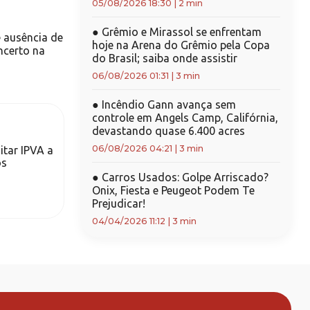
05/08/2026 18:30
|
2 min
●
Grêmio e Mirassol se enfrentam
e ausência de
hoje na Arena do Grêmio pela Copa
ncerto na
do Brasil; saiba onde assistir
06/08/2026 01:31
|
3 min
●
Incêndio Gann avança sem
controle em Angels Camp, Califórnia,
devastando quase 6.400 acres
06/08/2026 04:21
|
3 min
itar IPVA a
os
●
Carros Usados: Golpe Arriscado?
Onix, Fiesta e Peugeot Podem Te
Prejudicar!
04/04/2026 11:12
|
3 min