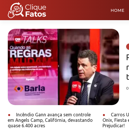
HOME
0
●
Incêndio Gann avança sem controle
●
Carros U
em Angels Camp, Califórnia, devastando
Onix, Fiesta
quase 6.400 acres
Prejudicar!