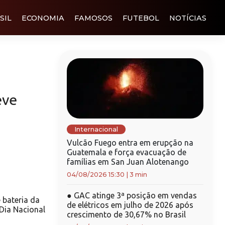
SIL
ECONOMIA
FAMOSOS
FUTEBOL
NOTÍCIAS
eve
Internacional
Vulcão Fuego entra em erupção na
Guatemala e força evacuação de
famílias em San Juan Alotenango
04/08/2026 15:30
|
3 min
●
GAC atinge 3ª posição em vendas
 bateria da
de elétricos em julho de 2026 após
Dia Nacional
crescimento de 30,67% no Brasil