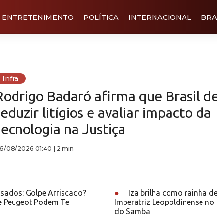
ENTRETENIMENTO
POLÍTICA
INTERNACIONAL
BRA
Infra
Rodrigo Badaró afirma que Brasil d
reduzir litígios e avaliar impacto da
tecnologia na Justiça
6/08/2026 01:40
|
2 min
sados: Golpe Arriscado?
●
Iza brilha como rainha de
 e Peugeot Podem Te
Imperatriz Leopoldinense no 
do Samba