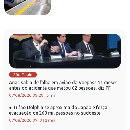
São Paulo
Anac sabia de falha em avião da Voepass 11 meses
antes do acidente que matou 62 pessoas, diz PF
07/08/2026 09:20
|
3 min
●
Tufão Dolphin se aproxima do Japão e força
evacuação de 260 mil pessoas no sudoeste
07/08/2026 07:10
|
2 min