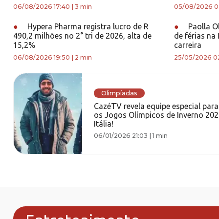
06/08/2026 17:40
|
3 min
05/08/2026 0
●
Hypera Pharma registra lucro de R
●
Paolla Ol
490,2 milhões no 2° tri de 2026, alta de
de férias na 
15,2%
carreira
06/08/2026 19:50
|
2 min
25/05/2026 02
Olimpíadas
CazéTV revela equipe especial para
os Jogos Olímpicos de Inverno 202
Itália!
06/01/2026 21:03
|
1 min