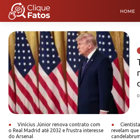
HOME
0
●
Vinícius Júnior renova contrato com
●
Cientist
o Real Madrid até 2032 e frustra interesse
revelam que 
do Arsenal
candelabrum