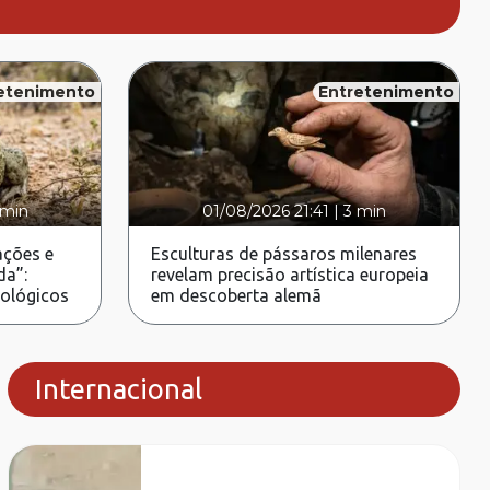
etenimento
Entretenimento
 min
01/08/2026 21:41
|
3 min
ções e
Esculturas de pássaros milenares
da”:
revelam precisão artística europeia
rológicos
em descoberta alemã
Internacional