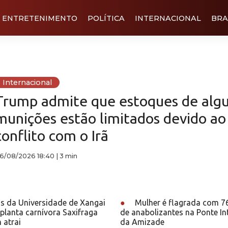
ENTRETENIMENTO
POLÍTICA
INTERNACIONAL
BRA
Internacional
Trump admite que estoques de alg
munições estão limitados devido ao
conflito com o Irã
6/08/2026 18:40
|
3 min
as da Universidade de Xangai
●
Mulher é flagrada com 7
planta carnívora Saxifraga
de anabolizantes na Ponte In
 atrai
da Amizade