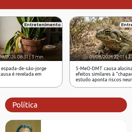
Entretenimento
Entr
08/2026 08:31
|
3 min
01/08/2026 22:01
|
3
 espada-de-são-jorge
5-MeO-DMT causa alucina
ausa é revelada em
efeitos similares à “chapa
estudo aponta riscos neu
Política