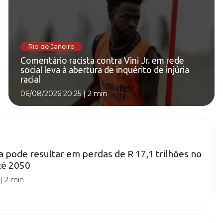
Rio de Janeiro
Comentário racista contra Vini Jr. em rede
social leva à abertura de inquérito de injúria
racial
06/08/2026 20:25
|
2 min
ca pode resultar em perdas de R 17,1 trilhões no
até 2050
|
2 min