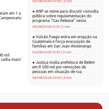
05/08/2026 07:30
|
2 min
●
ANP se reúne para discutir consulta
atam em 1 a
pública sobre regulamentação do
 Campeonato
programa “Gas Release” nesta
06/08/2026 12:31
|
4 min
●
Vulcão Fuego entra em erupção na
Guatemala e força evacuação de
famílias em San Juan Alotenango
04/08/2026 15:30
|
3 min
40 mil
 saiba mais!
●
Justiça multa prefeitura de Belém
em R 500 mil por remoções de
pessoas em situação de rua
06/08/2026 00:10
|
3 min