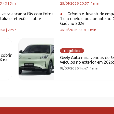
3:40
|
3 min
29/01/2026 20:57
|
1 min
iveira encanta fãs com fotos
●
Grêmio e Juventude emp
Itália e reflexões sobre
1 em duelo emocionante no
Gaúcho 2026!
:31
|
2 min
31/01/2026 19:01
|
1 min
Negócios
 cobrir
Geely Auto mira vendas de 6
6 na
veículos no exterior em 2026;
18/03/2026 14:47
|
1 min