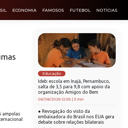
SIL
ECONOMIA
FAMOSOS
FUTEBOL
NOTÍCIAS
umas
Educação
Ideb: escola em Inajá, Pernambuco,
salta de 3,5 para 9,8 com apoio da
organização Amigos do Bem
06/08/2026 12:56
|
3 min
●
Revogação do visto da
6 ampolas
embaixadora do Brasil nos EUA gera
ternacional
debate sobre relações bilaterais