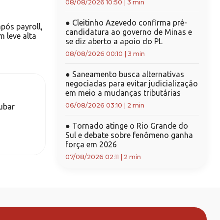
08/08/2026 10:50
|
3 min
●
Cleitinho Azevedo confirma pré-
pós payroll,
candidatura ao governo de Minas e
 leve alta
se diz aberto a apoio do PL
08/08/2026 00:10
|
3 min
●
Saneamento busca alternativas
negociadas para evitar judicialização
em meio a mudanças tributárias
06/08/2026 03:10
|
2 min
ubar
●
Tornado atinge o Rio Grande do
Sul e debate sobre fenômeno ganha
força em 2026
07/08/2026 02:11
|
2 min