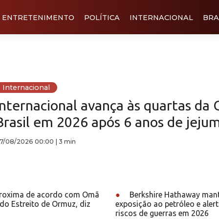
ENTRETENIMENTO
POLÍTICA
INTERNACIONAL
BRA
Internacional
Internacional avança às quartas da 
Brasil em 2026 após 6 anos de jeju
7/08/2026 00:00
|
3 min
proxima de acordo com Omã
●
Berkshire Hathaway mant
do Estreito de Ormuz, diz
exposição ao petróleo e aler
riscos de guerras em 2026