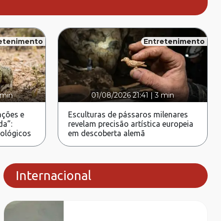
etenimento
Entretenimento
 min
01/08/2026 21:41
|
3 min
ções e
Esculturas de pássaros milenares
da”:
revelam precisão artística europeia
rológicos
em descoberta alemã
Internacional