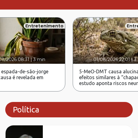
Entretenimento
Entr
08/2026 08:31
|
3 min
01/08/2026 22:01
|
3
 espada-de-são-jorge
5-MeO-DMT causa alucina
ausa é revelada em
efeitos similares à “chapa
estudo aponta riscos neu
Política