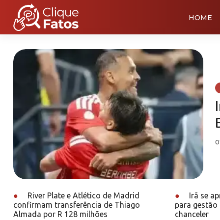
HOME
0
●
River Plate e Atlético de Madrid
●
Irã se a
confirmam transferência de Thiago
para gestão 
Almada por R 128 milhões
chanceler