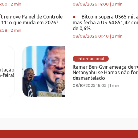
5:00
|
2 min
08/08/2026 14:00
|
3 min
t remove Painel de Controle
●
Bitcoin supera US65 mil a
11: o que muda em 2026?
mas fecha a US 64.851,42 com
de 0,6%
6:58
|
2 min
08/08/2026 01:40
|
2 min
Internacional
Itamar Ben-Gvir ameaça derr
ertação
Netanyahu se Hamas não for
-feira!
desmantelado
09/10/2025 16:05
|
1 min