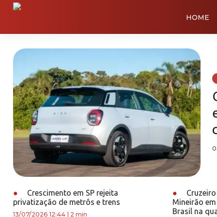
HOME
0
●
Crescimento em SP rejeita
●
Cruzeiro
privatização de metrôs e trens
Mineirão em
Brasil na qua
13/07/2026 12:44
|
2 min