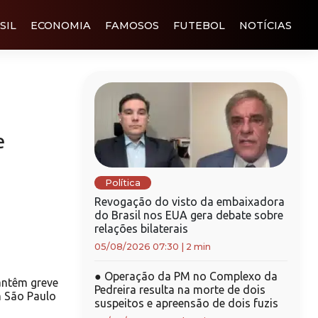
SIL
ECONOMIA
FAMOSOS
FUTEBOL
NOTÍCIAS
e
Política
Revogação do visto da embaixadora
do Brasil nos EUA gera debate sobre
relações bilaterais
05/08/2026 07:30
|
2 min
●
Operação da PM no Complexo da
antêm greve
Pedreira resulta na morte de dois
m São Paulo
suspeitos e apreensão de dois fuzis