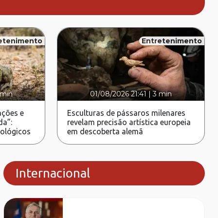
etenimento
Entretenimento
 min
01/08/2026 21:41
|
3 min
ções e
Esculturas de pássaros milenares
da”:
revelam precisão artística europeia
rológicos
em descoberta alemã
Internacional