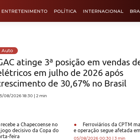
ENTRETENIMENTO
POLÍTICA
INTERNACIONAL
BRA
Auto
GAC atinge 3ª posição em vendas d
elétricos em julho de 2026 após
crescimento de 30,67% no Brasil
5/08/2026 18:30
|
2 min
 recebe a Chapecoense no
●
Ferroviários da CPTM m
 jogo decisivo da Copa do
e operação segue afetada e
rta-feira
05/08/2026 00:30
|
3 min