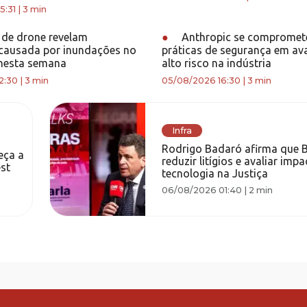
5:31
|
3 min
de drone revelam
●
Anthropic se compromete
causada por inundações no
práticas de segurança em av
 nesta semana
alto risco na indústria
2:30
|
3 min
05/08/2026 16:30
|
3 min
Infra
Rodrigo Badaró afirma que B
eça a
reduzir litígios e avaliar imp
st
tecnologia na Justiça
06/08/2026 01:40
|
2 min