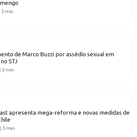
lamengo
|
3 min
ento de Marco Buzzi por assédio sexual em
 no STJ
|
3 min
Kast apresenta mega-reforma e novas medidas de
hile
|
3 min