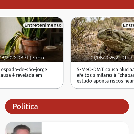
Entretenimento
Entr
08/2026 08:31
|
3 min
01/08/2026 22:01
|
3
 espada-de-são-jorge
5-MeO-DMT causa alucina
ausa é revelada em
efeitos similares à “chapa
estudo aponta riscos neu
Política