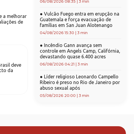
06/08/2026 08:35
|
3 min
●
Vulcão Fuego entra em erupção na
 a melhorar
Guatemala e força evacuação de
aliações de
famílias em San Juan Alotenango
04/08/2026 15:30
|
3 min
●
Incêndio Gann avança sem
controle em Angels Camp, Califórnia,
devastando quase 6.400 acres
06/08/2026 04:21
|
3 min
rasil deve
acto da
●
Líder religioso Leonardo Campello
Ribeiro é preso no Rio de Janeiro por
abuso sexual após
05/08/2026 20:00
|
3 min