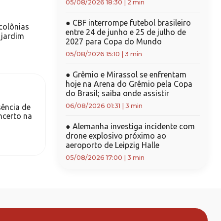
05/08/2026 18:30
|
2 min
●
CBF interrompe futebol brasileiro
colônias
entre 24 de junho e 25 de julho de
 jardim
2027 para Copa do Mundo
05/08/2026 15:10
|
3 min
●
Grêmio e Mirassol se enfrentam
hoje na Arena do Grêmio pela Copa
do Brasil; saiba onde assistir
06/08/2026 01:31
|
3 min
sência de
ncerto na
●
Alemanha investiga incidente com
drone explosivo próximo ao
aeroporto de Leipzig Halle
05/08/2026 17:00
|
3 min