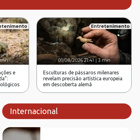
etenimento
Entretenimento
 min
01/08/2026 21:41
|
3 min
ções e
Esculturas de pássaros milenares
da”:
revelam precisão artística europeia
rológicos
em descoberta alemã
Internacional