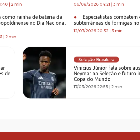
1:40
|
2 min
06/08/2026 04:21
|
3 min
a como rainha de bateria da
●
Especialistas combatem 
eopoldinense no Dia Nacional
subterrâneas de formigas no
12/07/2026 20:32
|
3 min
51
|
2 min
Seleção Brasileira
ar
Vinicius Júnior fala sobre au
es de
Neymar na Seleção e futuro i
Copa do Mundo
17/03/2026 22:55
|
2 min