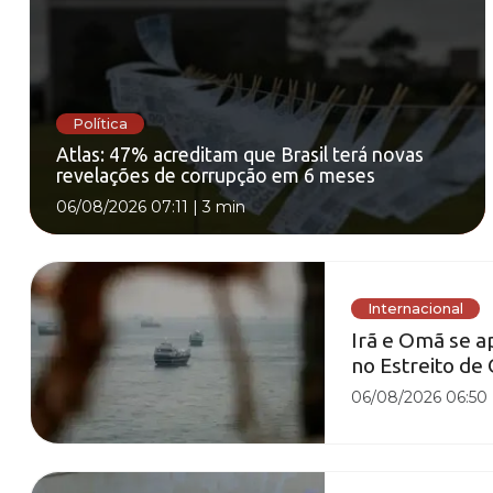
Política
Atlas: 47% acreditam que Brasil terá novas
revelações de corrupção em 6 meses
06/08/2026 07:11
|
3 min
Internacional
Irã e Omã se 
no Estreito d
06/08/2026 06:50