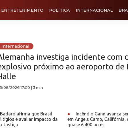
ENTRETENIMENTO
POLÍTICA
INTERNACIONAL
BRA
Internacional
Alemanha investiga incidente com 
explosivo próximo ao aeroporto de 
Halle
5/08/2026 17:00
|
3 min
Badaró afirma que Brasil
●
Incêndio Gann avança se
litígios e avaliar impacto da
em Angels Camp, Califórnia,
a Justiça
quase 6.400 acres