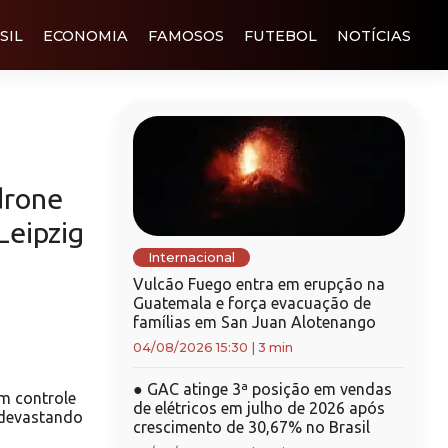
SIL
ECONOMIA
FAMOSOS
FUTEBOL
NOTÍCIAS
drone
Leipzig
Internacional
Vulcão Fuego entra em erupção na
Guatemala e força evacuação de
famílias em San Juan Alotenango
04/08/2026 15:30
|
3 min
●
GAC atinge 3ª posição em vendas
m controle
de elétricos em julho de 2026 após
 devastando
crescimento de 30,67% no Brasil