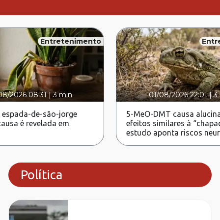
Entretenimento
Entr
08/2026 08:31
|
3 min
01/08/2026 22:01
|
3
 espada-de-são-jorge
5-MeO-DMT causa alucina
ausa é revelada em
efeitos similares à “chapa
estudo aponta riscos neu
Política