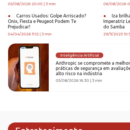
05/08/2026 20:00
|
3 min
06/08/2026 0
●
Carros Usados: Golpe Arriscado?
●
Iza brilh
Onix, Fiesta e Peugeot Podem Te
Imperatriz L
Prejudicar!
do Samba
04/04/2026 11:12
|
3 min
29/11/2025 10:
Inteligência Artificial
Anthropic se compromete a melhor
práticas de segurança em avaliaçõ
alto risco na indústria
05/08/2026 16:30
|
3 min