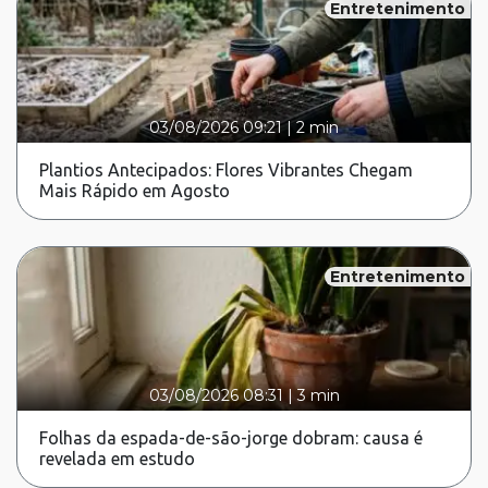
Entretenimento
03/08/2026 09:21
|
2 min
Plantios Antecipados: Flores Vibrantes Chegam
Mais Rápido em Agosto
Entretenimento
03/08/2026 08:31
|
3 min
Folhas da espada-de-são-jorge dobram: causa é
revelada em estudo