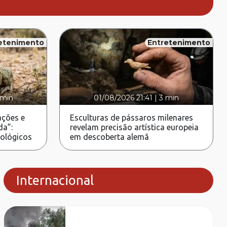
etenimento
Entretenimento
 min
01/08/2026 21:41
|
3 min
ções e
Esculturas de pássaros milenares
da”:
revelam precisão artística europeia
rológicos
em descoberta alemã
Internacional