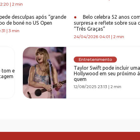
2:20
|
2 min
ede desculpas após “grande
●
Belo celebra 52 anos com
ubo de boné no US Open
surpresa e reflete sobre sua 
“Três Graças”
:31
|
3 min
24/04/2026 04:01
|
2 min
Entretenimento
Taylor Swift pode incluir uma
e tom e
Hollywood em seu próximo á
ncagem
quem
12/08/2025 23:13
|
2 min