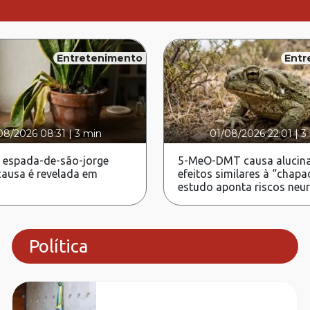
Entretenimento
Entr
08/2026 08:31
|
3 min
01/08/2026 22:01
|
3
 espada-de-são-jorge
5-MeO-DMT causa alucina
ausa é revelada em
efeitos similares à “chapa
estudo aponta riscos neu
Política