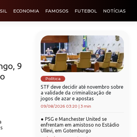
SIL
ECONOMIA
FAMOSOS
FUTEBOL
NOTÍCIAS
ngo, 9
ão
Política
STF deve decidir até novembro sobre
a validade da criminalização de
jogos de azar e apostas
09/08/2026 03:20
|
3 min
●
PSG e Manchester United se
a
enfrentam em amistoso no Estádio
ns
Ullevi, em Gotemburgo