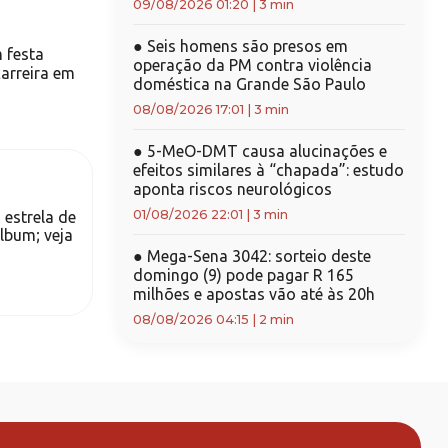
09/08/2026 01:20
|
3 min
●
Seis homens são presos em
 festa
operação da PM contra violência
carreira em
doméstica na Grande São Paulo
08/08/2026 17:01
|
3 min
●
5-MeO-DMT causa alucinações e
efeitos similares à “chapada”: estudo
aponta riscos neurológicos
01/08/2026 22:01
|
3 min
 estrela de
lbum; veja
●
Mega-Sena 3042: sorteio deste
domingo (9) pode pagar R 165
milhões e apostas vão até às 20h
08/08/2026 04:15
|
2 min