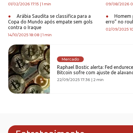
01/02/2026 17:15
|
1 min
09/08/2026 0
●
Arábia Saudita se classifica para a
●
Homem p
Copa do Mundo após empate sem gols
erro” no ro
contra o Iraque
02/09/2025 10
14/10/2025 18:08
|
1 min
Mercado
Raphael Bostic alerta: Fed endurec
Bitcoin sofre com ajuste de alava
22/09/2025 17:36
|
2 min