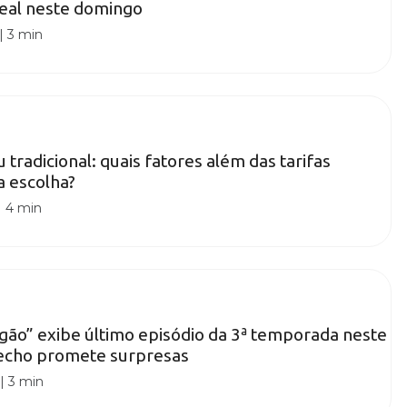
eal neste domingo
|
3 min
u tradicional: quais fatores além das tarifas
a escolha?
|
4 min
gão” exibe último episódio da 3ª temporada neste
echo promete surpresas
|
3 min