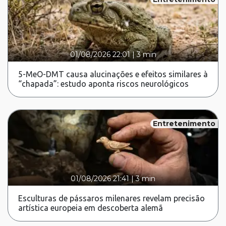
01/08/2026 22:01
|
3 min
5-MeO-DMT causa alucinações e efeitos similares à
“chapada”: estudo aponta riscos neurológicos
Entretenimento
01/08/2026 21:41
|
3 min
Esculturas de pássaros milenares revelam precisão
artística europeia em descoberta alemã