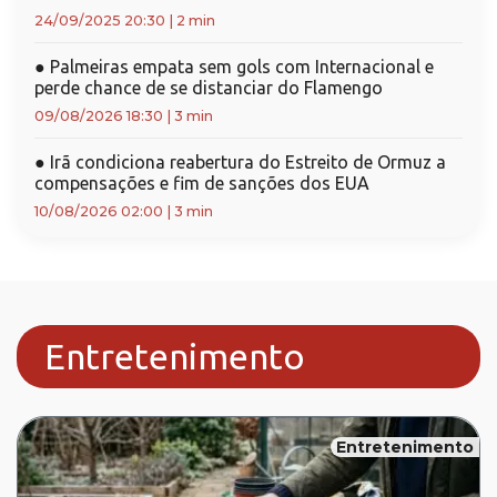
24/09/2025 20:30
|
2 min
●
Palmeiras empata sem gols com Internacional e
perde chance de se distanciar do Flamengo
09/08/2026 18:30
|
3 min
●
Irã condiciona reabertura do Estreito de Ormuz a
compensações e fim de sanções dos EUA
10/08/2026 02:00
|
3 min
Entretenimento
Entretenimento